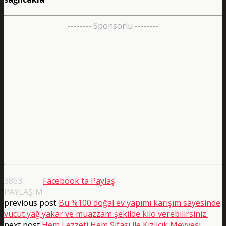
-------- Sponsorlu --------
3863
Facebook'ta Paylaş
PAYLAŞIM
previous post
Bu %100 doğal ev yapımı karışım sayesinde
vücut yağ yakar ve muazzam şekilde kilo verebilirsiniz.
next post
Hem Lezzeti Hem Şifası ile Kızılcık Meyvesi