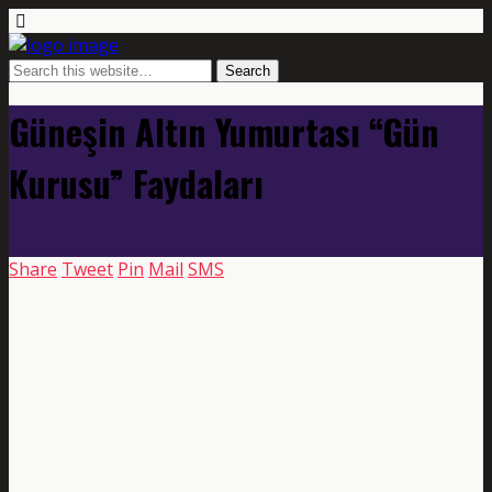
Güneşin Altın Yumurtası “Gün
Kurusu” Faydaları
Share
Tweet
Pin
Mail
SMS