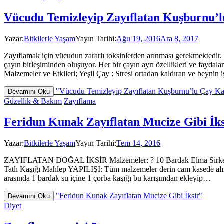
Vücudu Temizleyip Zayıflatan Kuşburnu’l
Yazar:
Bitkilerle Yaşam
Yayın Tarihi:
Ağu 19, 2016
Ara 8, 2017
Zayıflamak için vücudun zararlı toksinlerden arınması gerekmektedir. V
çayın birleşiminden oluşuyor. Her bir çayın ayrı özellikleri ve fayda
Malzemeler ve Etkileri; Yeşil Çay : Stresi ortadan kaldıran ve beynin 
"Vücudu Temizleyip Zayıflatan Kuşburnu’lu Çay Ka
Devamını Oku
Güzellik & Bakım
Zayıflama
Feridun Kunak Zayıflatan Mucize Gibi İks
Yazar:
Bitkilerle Yaşam
Yayın Tarihi:
Tem 14, 2016
ZAYIFLATAN DOĞAL İKSİR Malzemeler: ? 10 Bardak Elma Sirkesi, ? 
Tatlı Kaşığı Mahlep YAPILIŞI: Tüm malzemeler derin cam kasede alınır v
arasında 1 bardak su içine 1 çorba kaşığı bu karışımdan ekleyip…
"Feridun Kunak Zayıflatan Mucize Gibi İksir"
Devamını Oku
Diyet