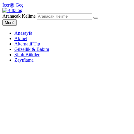
İçeriği Geç
Aranacak Kelime
Bitkilog
Sağlıklı Beslenme Uzmanı
Menü
Anasayfa
Aktüel
Alternatif Tıp
Güzellik & Bakım
Şifalı Bitkiler
Zayıflama