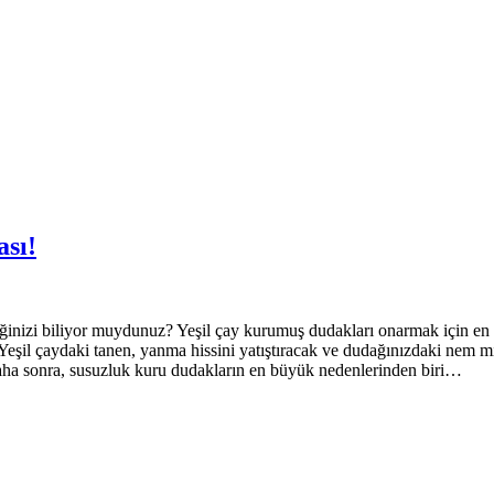
ası!
eğinizi biliyor muydunuz? Yeşil çay kurumuş dudakları onarmak için en i
Yeşil çaydaki tanen, yanma hissini yatıştıracak ve dudağınızdaki nem mik
Daha sonra, susuzluk kuru dudakların en büyük nedenlerinden biri…