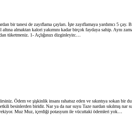
dan bir tanesi de zayıflama çayları. İşte zayıflamaya yardımcı 5 çay. Bil
 altına almaktan kalori yakımını kadar birçok faydaya sahip. Aynı zaman
dan tüketmeniz. 1- Açlığınızı dizginleyin:…
lirsiniz. Ödem ve şişkinlik insanı rahatsız eden ve sıkıntıya sokan bir
kili besinlerden biridir. Nar ya da nar suyu Taze nardan sıkılmış nar su
erekiyor. Muz Muz, içerdiği potasyum ile vücuttaki ödemleri yok…