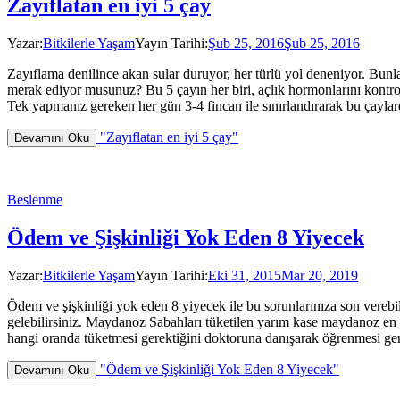
Zayıflatan en iyi 5 çay
Yazar:
Bitkilerle Yaşam
Yayın Tarihi:
Şub 25, 2016
Şub 25, 2016
Zayıflama denilince akan sular duruyor, her türlü yol deneniyor. Bunlar
merak ediyor musunuz? Bu 5 çayın her biri, açlık hormonlarını kontrol
Tek yapmanız gereken her gün 3-4 fincan ile sınırlandırarak bu çaylar
"Zayıflatan en iyi 5 çay"
Devamını Oku
Beslenme
Ödem ve Şişkinliği Yok Eden 8 Yiyecek
Yazar:
Bitkilerle Yaşam
Yayın Tarihi:
Eki 31, 2015
Mar 20, 2019
Ödem ve şişkinliği yok eden 8 yiyecek ile bu sorunlarınıza son verebi
gelebilirsiniz. Maydanoz Sabahları tüketilen yarım kase maydanoz en et
hangi oranda tüketmesi gerektiğini doktoruna danışarak öğrenmesi g
"Ödem ve Şişkinliği Yok Eden 8 Yiyecek"
Devamını Oku