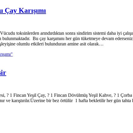
u Çay Karışımı
ücudu toksinlerden arındırdıktan sonra sindirim sistemi daha iyi çalışır
ları bulunmaktadır. Bu çay karşımını her gün tüketmeye devam ederseniz,
işleyişine olumlu etkileri bulunduran amine asit olarak…
rışımı"
ir
1 Fincan Yeşil Çay, ? 1 Fincan Dövülmüş Yeşil Kahve, ? 1 Çorba Ka
e karıştırılır.Üzerine bir bez örtülür 1 hafta bekletilir her gün tahta 