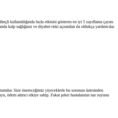
inçli kullanıldığında hızla etkisini gösteren en iyi 5 zayıflama çayını
da kalp sağlığınız ve diyabet riski açısından da oldukça yardımcılar.
 durumdur. Size önereceğimiz yiyeceklerle bu sorunun üstesinden
yu, ödem attırıcı etkiye sahip. Fakat şeker hastalarının nar suyunu