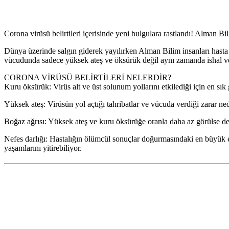
Corona virüsü belirtileri içerisinde yeni bulgulara rastlandı! Alman Bi
Dünya üzerinde salgın giderek yayılırken Alman Bilim insanları hasta k
vücudunda sadece yüksek ateş ve öksürük değil aynı zamanda ishal ve 
CORONA VİRÜSÜ BELİRTİLERİ NELERDİR?
Kuru öksürük: Virüs alt ve üst solunum yollarını etkilediği için en sık g
Yüksek ateş: Virüsün yol açtığı tahribatlar ve vücuda verdiği zarar ned
Boğaz ağrısı: Yüksek ateş ve kuru öksürüğe oranla daha az görülse de so
Nefes darlığı: Hastalığın ölümcül sonuçlar doğurmasındaki en büyük etk
yaşamlarını yitirebiliyor.