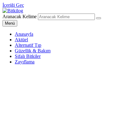
İçeriği Geç
Aranacak Kelime
Bitkilog
Sağlıklı Beslenme Uzmanı
Menü
Anasayfa
Aktüel
Alternatif Tıp
Güzellik & Bakım
Şifalı Bitkiler
Zayıflama