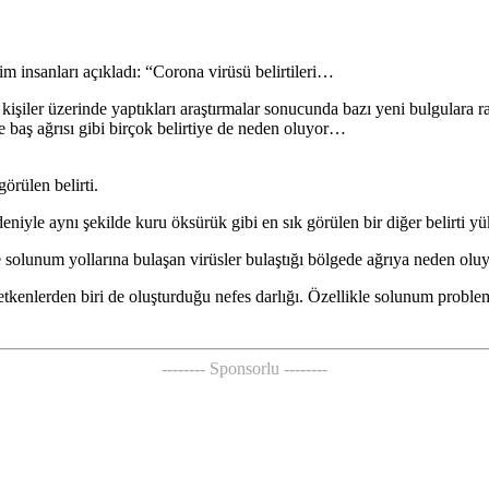
lim insanları açıkladı: “Corona virüsü belirtileri…
işiler üzerinde yaptıkları araştırmalar sonucunda bazı yeni bulgulara ras
baş ağrısı gibi birçok belirtiye de neden oluyor…
örülen belirti.
eniyle aynı şekilde kuru öksürük gibi en sık görülen bir diğer belirti yü
lunum yollarına bulaşan virüsler bulaştığı bölgede ağrıya neden oluyor. 
enlerden biri de oluşturduğu nefes darlığı. Özellikle solunum problemi 
-------- Sponsorlu --------