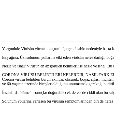
Yorgunluk: Virüsün vücutta oluşturduğu genel tablo nedeniyle hasta ken
Baş ağrısı: Üst solunum yollarına etki eden virüsün nefes darlığı, boğa
Nezle ve ishal: Virüsün en az görülen belirtileri ise nezle ve ishal. Bu 
CORONA VİRÜSÜ BELİRTİLERİ NELERDİR, NASIL FARK E
Corona virüsü belirtileri burun akıntısı, öksürük, boğaz ağrısı, muhtem
ve 60 yaşının üzerinde bireyler olduğunu unutmamak gerektiği bildiril
İnsanlarda ölümcül sonuçlar doğurabilecek derecede ciddi olan bu sa
Solunum yollarına yerleşen bu virüsün semptomlarından biri de nefes 