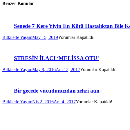
Benzer Konular
Senede 7 Kere Yiyin En Kötü Hastalıktan Bile K
Bitkilerle Yaşam
May 15, 2019
Yorumlar Kapatıldı!
STRESİN İLACI ‘MELİSSA OTU’
Bitkilerle Yaşam
May 9, 2016
Ara 12, 2017
Yorumlar Kapatıldı!
Bir gecede vücudunuzdan zehri atın
Bitkilerle Yaşam
Nis 2, 2016
Ara 4, 2017
Yorumlar Kapatıldı!