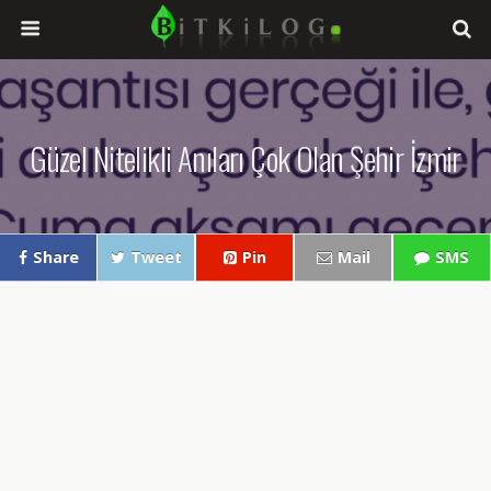
Güzel Nitelikli Anıları Çok Olan Şehir İzmir
Share
Tweet
Pin
Mail
SMS