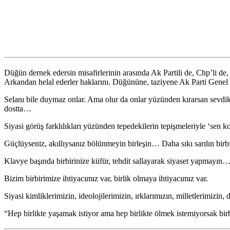
Düğün dernek edersin misafirlerinin arasında Ak Partili de, Chp’li de, M
Arkandan helal ederler haklarını. Düğününe, taziyene Ak Parti Ge
Selanı bile duymaz onlar. Ama olur da onlar yüzünden kırarsan sevdik
dostta…
Siyasi görüş farklılıkları yüzünden tepedekilerin tepişmeleriyle ‘sen
Güçlüyseniz, akıllıysanız bölünmeyin birleşin… Daha sıkı sarılın bir
Klavye başında birbirinize küfür, tehdit sallayarak siyaset yapmayın… 
Bizim birbirimize ihtiyacımız var, birlik olmaya ihtiyacımız var.
Siyasi kimliklerimizin, ideolojilerimizin, ırklarımızın, milletlerimizi
“Hep birlikte yaşamak istiyor ama hep birlikte ölmek istemiyorsak bi