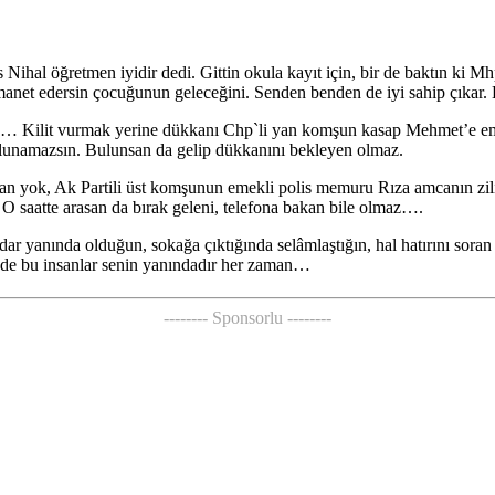
ihal öğretmen iyidir dedi. Gittin okula kayıt için, bir de baktın ki M
emanet edersin çocuğunun geleceğini. Senden benden de iyi sahip çıkar.
ok… Kilit vurmak yerine dükkanı Chp`li yan komşun kasap Mehmet’e ema
bulunamazsın. Bulunsan da gelip dükkanını bekleyen olmaz.
an yok, Ak Partili üst komşunun emekli polis memuru Rıza amcanın zilini
 O saatte arasan da bırak geleni, telefona bakan bile olmaz….
kadar yanında olduğun, sokağa çıktığında selâmlaştığın, hal hatırını soran
nde bu insanlar senin yanındadır her zaman…
-------- Sponsorlu --------