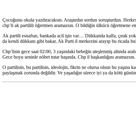
Çocuğunu okula yazdıracaksın. Araştırdın sordun soruşturdun. Herkes N
chp’li ak partilili öğretmen aramazsın. O bildiğin ülkücü öğretmene 
Ak partili esnafsın, bankada acil işin var… Dükkanda kalfa, çırak y
da kendi dükkanı gibi bakar, Ak Parti il merkezini arayıp bu ricada 
Chp’lisin gece saat 02:00, 3 yaşındaki bebeğin ateşlenmiş altında arab
Gece boyu seninle nöbet tutar başında. Chp il başkanlığını aramazsın.
O partilisin, bu partilisin, ideolojin, fikrin ne olursa olsun bu yaşına 
paylaşmak zorunda değildir. Ve yaşadığın sürece iyi ya da kötü günü