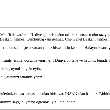
hp’li de vardır… Hediye getirirler, altın takarlar; cenazen olur taziyeye g
nel Başkanı gelmez, Cumhurbaşkanı gelmez, Chp Genel Başkanı gelme
lerini bu sefer işte o zaman yalnız hissedersin kendini. Halayın başın
 komşunla, eşinle, dostunla tepişme… Dünya bir tane ve hepimiz burada ya
birinize, oyunlara gelmeyin…
Siyasetinizi sandıkta yapın..
n, dinlerimizin taaaa arkasında olan birisi var. İNSAN olan halimiz. Birb
rbirimize saygı duymayı öğrenmeliyiz…” alıntıdır.