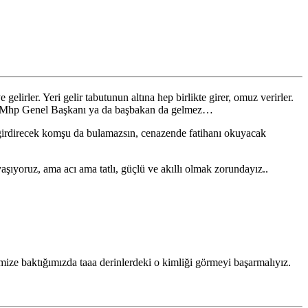
elirler. Yeri gelir tabutunun altına hep birlikte girer, omuz verirler.
z, Mhp Genel Başkanı ya da başbakan da gelmez…
a girdirecek komşu da bulamazsın, cenazende fatihanı okuyacak
şıyoruz, ama acı ama tatlı, güçlü ve akıllı olmak zorundayız..
irimize baktığımızda taaa derinlerdeki o kimliği görmeyi başarmalıyız.