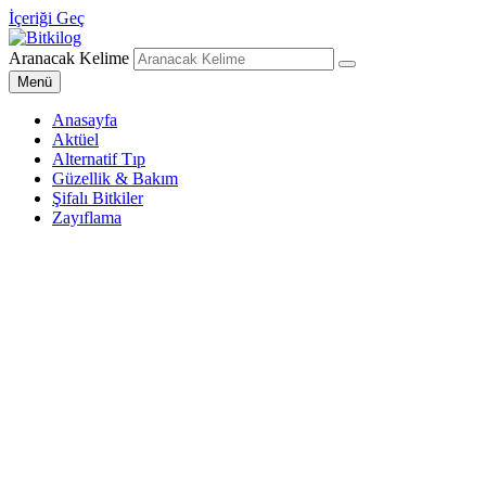
İçeriği Geç
Aranacak Kelime
Bitkilog
Sağlıklı Beslenme Uzmanı
Menü
Anasayfa
Aktüel
Alternatif Tıp
Güzellik & Bakım
Şifalı Bitkiler
Zayıflama