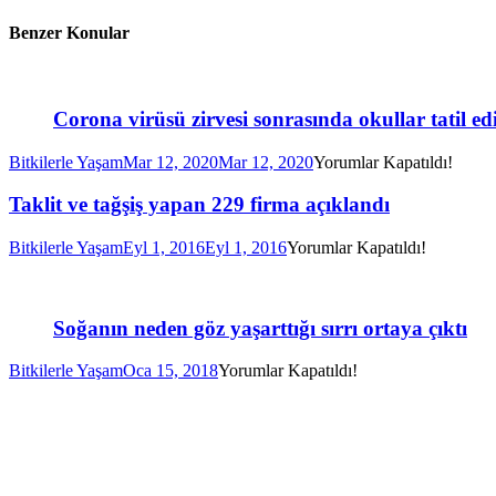
Benzer Konular
Corona virüsü zirvesi sonrasında okullar tatil edi
Bitkilerle Yaşam
Mar 12, 2020
Mar 12, 2020
Yorumlar Kapatıldı!
Taklit ve tağşiş yapan 229 firma açıklandı
Bitkilerle Yaşam
Eyl 1, 2016
Eyl 1, 2016
Yorumlar Kapatıldı!
Soğanın neden göz yaşarttığı sırrı ortaya çıktı
Bitkilerle Yaşam
Oca 15, 2018
Yorumlar Kapatıldı!