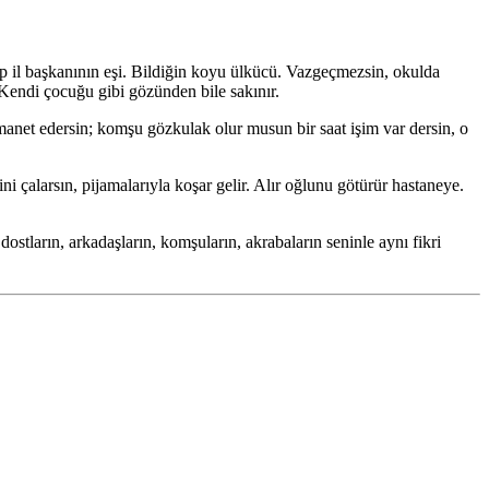
hp il başkanının eşi. Bildiğin koyu ülkücü. Vazgeçmezsin, okulda
 Kendi çocuğu gibi gözünden bile sakınır.
net edersin; komşu gözkulak olur musun bir saat işim var dersin, o
 çalarsın, pijamalarıyla koşar gelir. Alır oğlunu götürür hastaneye.
 dostların, arkadaşların, komşuların, akrabaların seninle aynı fikri