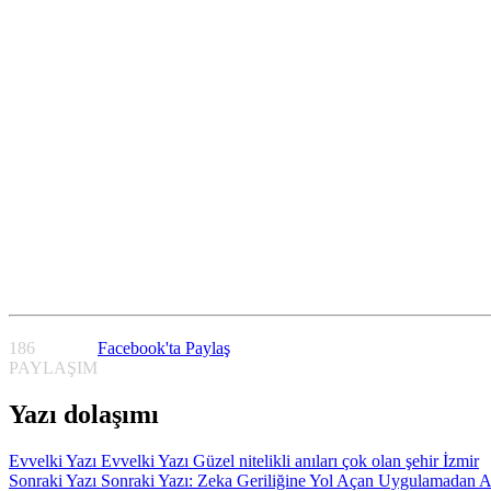
186
Facebook'ta Paylaş
PAYLAŞIM
Yazı dolaşımı
Evvelki Yazı
Evvelki Yazı
Güzel nitelikli anıları çok olan şehir İzmir
Sonraki Yazı
Sonraki Yazı:
Zeka Geriliğine Yol Açan Uygulamadan A