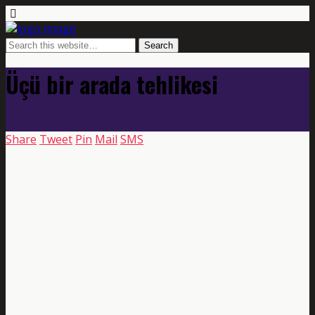
Üçü bir arada tehlikesi
Share
Tweet
Pin
Mail
SMS