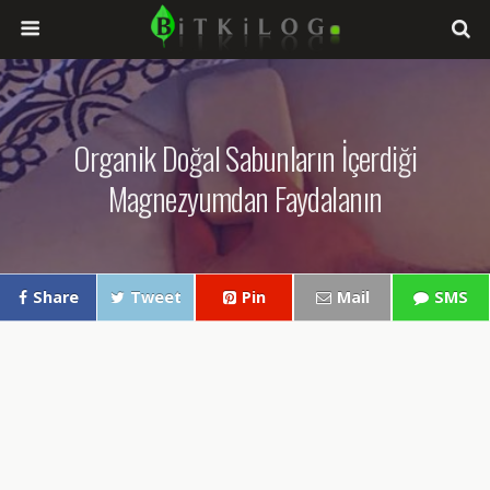
Organik Doğal Sabunların İçerdiği
Magnezyumdan Faydalanın
Share
Tweet
Pin
Mail
SMS