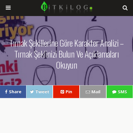
Tırnak Şekillerine Göre Karakter Analizi –
Tırnak Şeklinizi Bulun Ve Açıklamaları
Okuyun
Share
Tweet
Pin
Mail
SMS