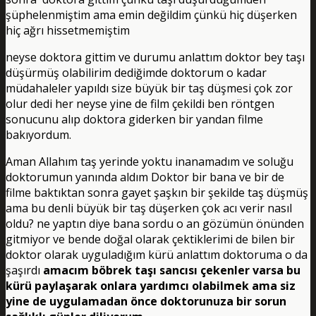
şüphelenmiştim ama emin değildim çünkü hiç düşerken
hiç ağrı hissetmemiştim
neyse doktora gittim ve durumu anlattım doktor bey taşı
düşürmüş olabilirim dediğimde doktorum o kadar
müdahaleler yapıldı size büyük bir taş düşmesi çok zor
olur dedi her neyse yine de film çekildi ben röntgen
sonucunu alıp doktora giderken bir yandan filme
bakıyordum.
Aman Allahım taş yerinde yoktu inanamadım ve soluğu
doktorumun yanında aldım Doktor bir bana ve bir de
filme baktıktan sonra gayet şaşkın bir şekilde taş düşmüş
ama bu denli büyük bir taş düşerken çok acı verir nasıl
oldu? ne yaptın diye bana sordu o an gözümün önünden
gitmiyor ve bende doğal olarak çektiklerimi de bilen bir
doktor olarak uyguladığım kürü anlattım doktoruma o da
şaşırdı
amacım böbrek taşı sancısı çekenler varsa bu
kürü paylaşarak onlara yardımcı olabilmek ama siz
yine de uygulamadan önce doktorunuza bir sorun