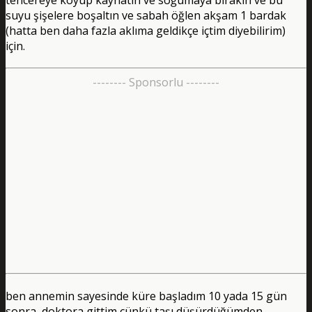
suyu şişelere boşaltın ve sabah öğlen akşam 1 bardak
(hatta ben daha fazla aklıma geldikçe içtim diyebilirim)
için.
-------- Sponsorlu --------
ben annemin sayesinde küre başladım 10 yada 15 gün
sonra doktora gittim çünkü taşı düşürdüğümden