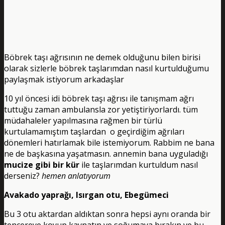
Böbrek taşı ağrısının ne demek olduğunu bilen birisi
olarak sizlerle böbrek taşlarımdan nasıl kurtulduğumu
paylaşmak istiyorum arkadaşlar
10 yıl öncesi idi böbrek taşı ağrısı ile tanışmam ağrı
tuttuğu zaman ambulansla zor yetiştiriyorlardı. tüm
müdahaleler yapılmasına rağmen bir türlü
kurtulamamıştım taşlardan o geçirdiğim ağrıları
dönemleri hatırlamak bile istemiyorum. Rabbim ne bana
ne de başkasına yaşatmasın. annemin bana uyguladığı
mucize gibi bir kür
ile taşlarımdan kurtuldum nasıl
derseniz?
hemen anlatıyorum
Avakado yaprağı, Isırgan otu, Ebegümeci
Bu 3 otu aktardan aldıktan sonra hepsi aynı oranda bir
tencereye koyup kaynatın ve soğumaya bırakın ve bu