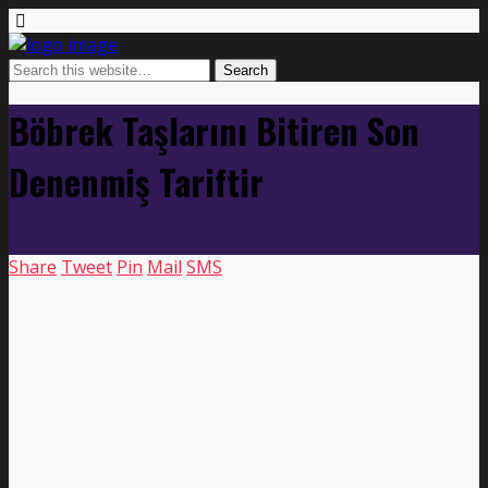
Böbrek Taşlarını Bitiren Son
Denenmiş Tariftir
Share
Tweet
Pin
Mail
SMS