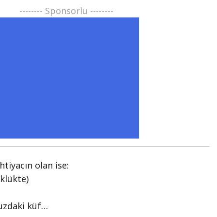
-------- Sponsorlu --------
htiyacın olan ise:
klükte)
uzdaki küf…