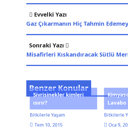
Yazı
Evvelki
Evvelki Yazı
Yazı
dolaşımı
Gaz Çıkarmanın Hiç Tahmin Edemeye
Sonraki
Sonraki Yazı
Yazı:
Misafirleri Kıskandıracak Sütlü Merm
Benzer Konular
Sivrisinekler kimleri
Kimyasa
ısırır?
Lavabo 
Bitkilerle Yaşam
Bitkilerle
Tem 10, 2015
Oca 9, 2