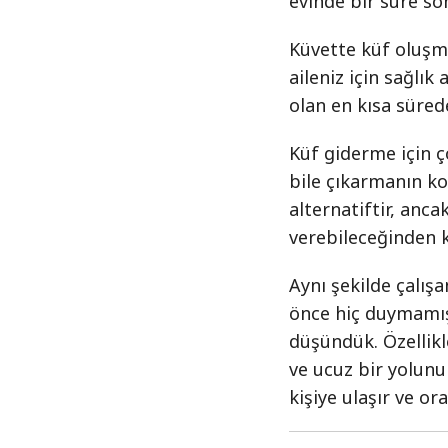
evinde bir süre so
Küvette küf oluşma
aileniz için sağlı
olan en kısa süred
Küf giderme için ço
bile çıkarmanın ko
alternatiftir, ancak
verebileceğinden ku
Aynı şekilde çalış
önce hiç duymamış
düşündük. Özellikl
ve ucuz bir yolun
kişiye ulaşır ve or