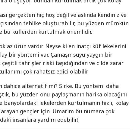
nra oluşuyor, bundan kurtulmak artık çok kolay
sı gerçekten hiç hoş değil ve aslında kendiniz ve
k açısından tehlike oluşturabilir, bu yüzden mümkün
e bu küflerden kurtulmak önemlidir.
k az ürün vardır. Neyse ki en inatçı küf lekelerini
lay bir yöntemi var. Çamaşır suyu yaygın bir
 çeşitli tahrişler riski taşıdığından ve cilde zarar
llanımı çok rahatsız edici olabilir.
an dahice alternatif mi? Sirke. Bu yöntemi daha
tık, bu yüzden onu paylaşmanın harika olacağını
e banyolardaki lekelerden kurtulmanın hızlı, kolay
u arayan gençler için. Umarım bu numara çok
adaki insanlara yardım edebilir!