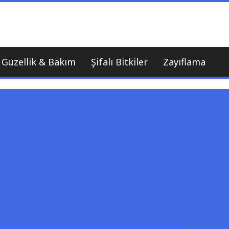
nı
Güzellik & Bakım
Şifalı Bitkiler
Zayıflama