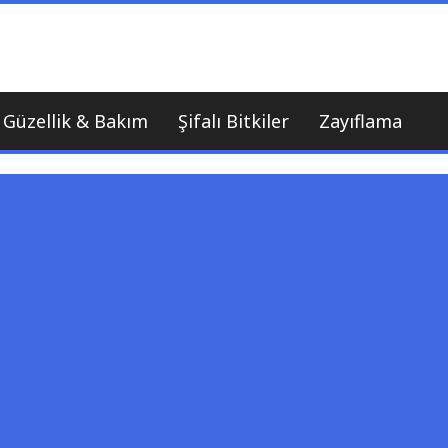
nı
Güzellik & Bakım
Şifalı Bitkiler
Zayıflama