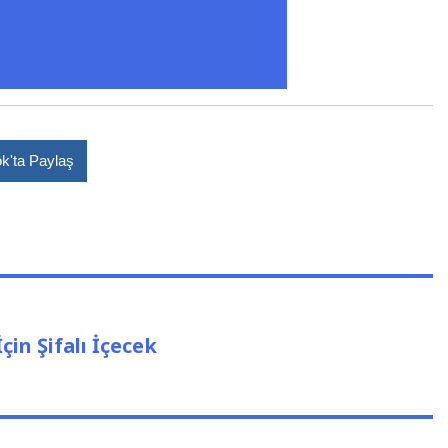
k'ta Paylaş
çin Şifalı İçecek