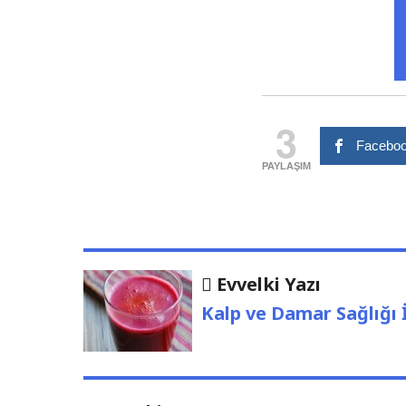
3
Faceboo
PAYLAŞIM
Yazı
Evvelki
Evvelki Yazı
Yazı
dolaşımı
Kalp ve Damar Sağlığı İ