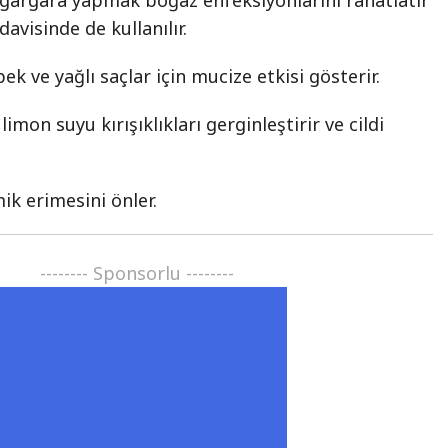
 gargara yapmak boğaz enfeksiyonlarını rahatlatır
davisinde de kullanılır.
k ve yağlı saçlar için mucize etkisi gösterir.
imon suyu kırışıklıkları gerginleştirir ve cildi
k erimesini önler.
-------- Sponsorlu --------