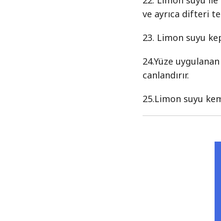
22. Limon suyu ile
ve ayrıca difteri te
23. Limon suyu kepe
24.Yüze uygulanan l
canlandırır.
25.Limon suyu kemi