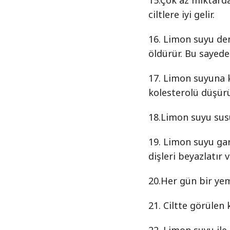
15.Çok az miktarda
ciltlere iyi gelir.
16. Limon suyu deni
öldürür. Bu sayede
17. Limon suyuna k
kolesterolü düşürür
18.Limon suyu susuz
19. Limon suyu garg
dişleri beyazlatır 
20.Her gün bir yem
21. Ciltte görülen k