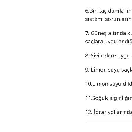
6.Bir kaç damla li
sistemi sorunlarına
7. Güneş altında 
saçlara uygulandığı
8. Sivilcelere uygu
9. Limon suyu saçla
10.Limon suyu dildek
11.Soğuk algınlığını 
12. İdrar yollarınd