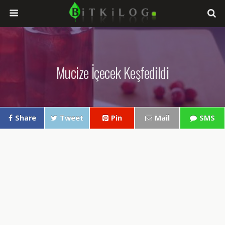
Mucize İçecek Keşfedildi
Share
Tweet
Pin
Mail
SMS