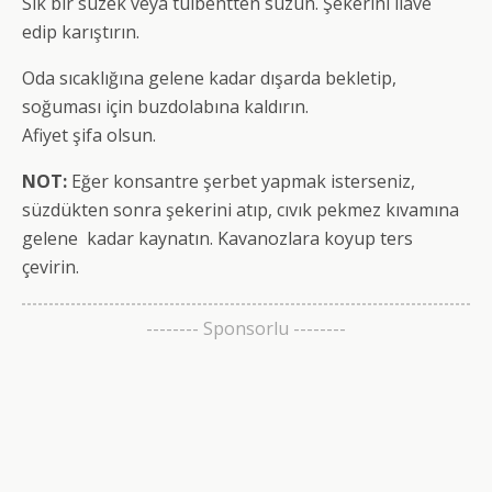
Sık bir süzek veya tülbentten süzün. Şekerini ilave
edip karıştırın.
Oda sıcaklığına gelene kadar dışarda bekletip,
soğuması için buzdolabına kaldırın.
Afiyet şifa olsun.
NOT:
Eğer konsantre şerbet yapmak isterseniz,
süzdükten sonra şekerini atıp, cıvık pekmez kıvamına
gelene kadar kaynatın. Kavanozlara koyup ters
çevirin.
-------- Sponsorlu --------