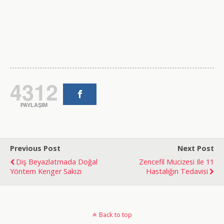
4312
PAYLAŞIM
Previous Post
Next Post
Diş Beyazlatmada Doğal
Zencefil Mucizesi Ile 11
Yöntem Kenger Sakızı
Hastalığın Tedavisi
doğal
bakım
Back to top
ve