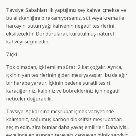
Tavsiye: Sabahları ilk yaptığınız şey kahve içmekse ve
bu alışkanlığını bırakamıyorsanız, süt veya krema ​​ile
harcayın: sütün yağı kahvenin negatif tesirlerini
eksiltecektir. Dondurularak kurutulmuş natürel
kahveyi seçim edin.
7.İçki
Tok olmadan, içki emilim sürati 2 kat çoğalır. Ayrıca,
içkinin yan tesirlerinin giderilmesi yavaşlar, bu da ağır
bir harabe yaratır. İçkinin bedene süratli tesiri
karaciğeriniz, kalbiniz ve böbrekleriniz için negatif
neticeler doğurabilir.
Tavsiye: Aç karnına meşrubat içmek vaziyetinde
kalırsanız, soğumuş karbon dioksitsiz meşrubatları
seçim edin, zira bunlar daha yavaş emilirler. Daha iyisi,
evvelinde en azından tereyağı kapsayan minik sandviç