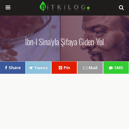
İbn-I Sina’yla Şifaya Giden Yol
Share
Tweet
Pin
Mail
SMS