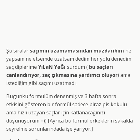
Şu sıralar
saçımın uzamamasından muzdaribim
ne
yapsam ne etsemde uzatsam dedim her yolu denedim
saç diplerime
YıLaN YaĞı
sürdüm (
bu saçları
canlandırıyor, saç çıkmasına yardımcı oluyor
) ama
istediğim gibi saçımı uzatmadı.
Bugünkü formülüm denenmiş ve 3 hafta sonra
etkisini gösteren bir formül sadece biraz pis kokulu
ama hızlı uzayan saçlar için katlanacağınızı
düşünüyorum =)) [Ayrıca bu formül erkeklerin sakalda
seyrelme sorunlarındada işe yarıyor.]