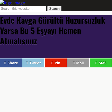
Evde Kavga Gürültü Huzursuzluk
Varsa Bu 5 Eşyayı Hemen
Atmalısınız
Share
Tweet
Pin
Mail
SMS