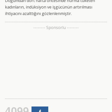
Doğumdan dört hafta öncesinde hurma tüketen
kadınların, indüksiyon ve işgücünün artırılması
ihtiyacını azalttığını gözlenlenmiştir.
-------- Sponsorlu --------
4099