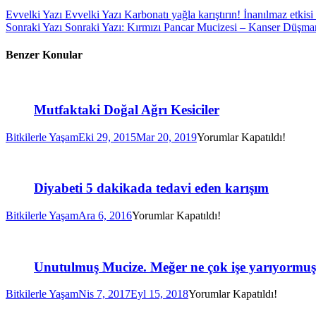
Evvelki Yazı
Evvelki Yazı
Karbonatı yağla karıştırın! İnanılmaz etkisi
Sonraki Yazı
Sonraki Yazı:
Kırmızı Pancar Mucizesi – Kanser Düşma
Benzer Konular
Mutfaktaki Doğal Ağrı Kesiciler
Bitkilerle Yaşam
Eki 29, 2015
Mar 20, 2019
Yorumlar Kapatıldı!
Diyabeti 5 dakikada tedavi eden karışım
Bitkilerle Yaşam
Ara 6, 2016
Yorumlar Kapatıldı!
Unutulmuş Mucize. Meğer ne çok işe yarıyormuş
Bitkilerle Yaşam
Nis 7, 2017
Eyl 15, 2018
Yorumlar Kapatıldı!