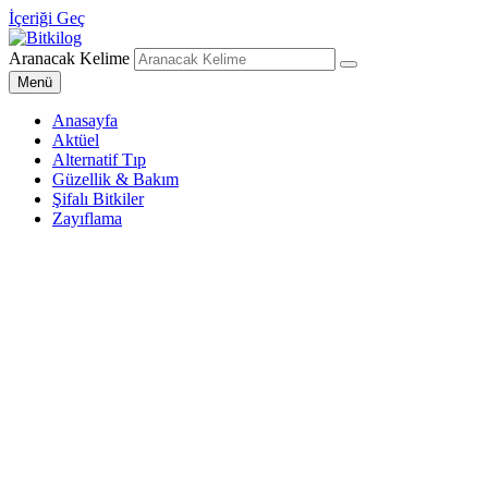
İçeriği Geç
Aranacak Kelime
Bitkilog
Sağlıklı Beslenme Uzmanı
Menü
Anasayfa
Aktüel
Alternatif Tıp
Güzellik & Bakım
Şifalı Bitkiler
Zayıflama