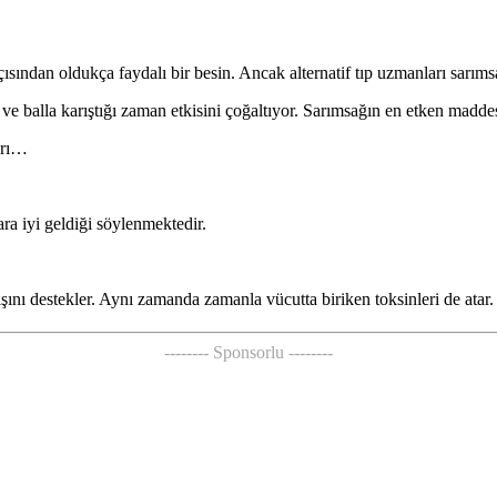
çısından oldukça faydalı bir besin. Ancak alternatif tıp uzmanları sarım
ve balla karıştığı zaman etkisini çoğaltıyor. Sarımsağın en etken madde
arı…
ara iyi geldiği söylenmektedir.
şını destekler. Aynı zamanda zamanla vücutta biriken toksinleri de atar.
-------- Sponsorlu --------