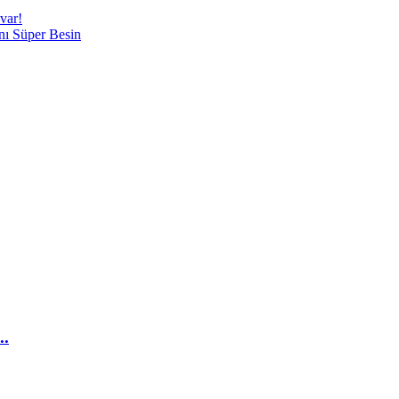
 var!
nı Süper Besin
..