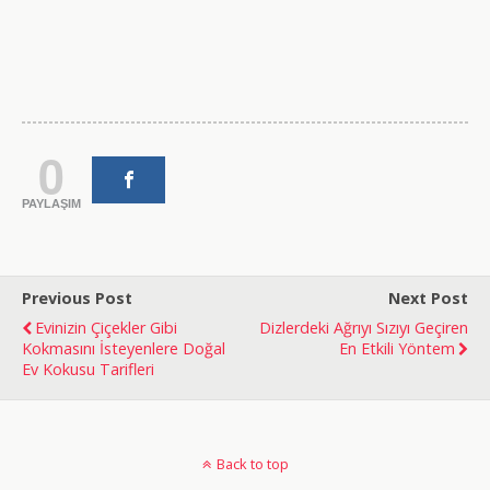
0
PAYLAŞIM
Previous Post
Next Post
Evinizin Çiçekler Gibi
Dizlerdeki Ağrıyı Sızıyı Geçiren
Kokmasını İsteyenlere Doğal
En Etkili Yöntem
Ev Kokusu Tarifleri
doğal
bakım
Back to top
ve