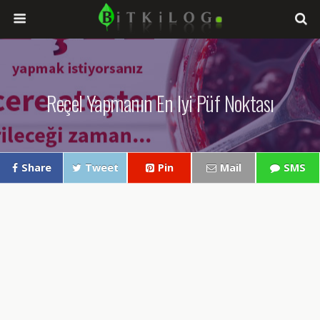
Reçel Yapmanın En Iyi Püf Noktası
Share
Tweet
Pin
Mail
SMS