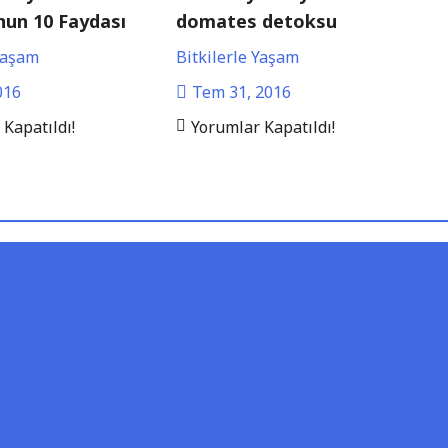
un 10 Faydası
domates detoksu
 Yaşam
Bitkilerle Yaşam
016
Tem 31, 2016
Kapatıldı!
Yorumlar Kapatıldı!