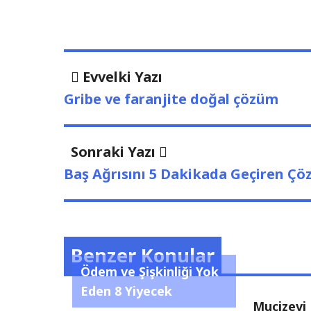
Yazı
Evvelki
Evvelki Yazı
Yazı
dolaşımı
Gribe ve faranjite doğal çözüm
Sonraki
Sonraki Yazı
Yazı:
Baş Ağrısını 5 Dakikada Geçiren Ç
Benzer Konular
Ödem ve Şişkinliği Yok
Eden 8 Yiyecek
Mucizevi