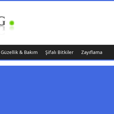
Sağlıklı Beslenme Uzmanı
Bitkilog
Güzellik & Bakım
Şifalı Bitkiler
Zayıflama