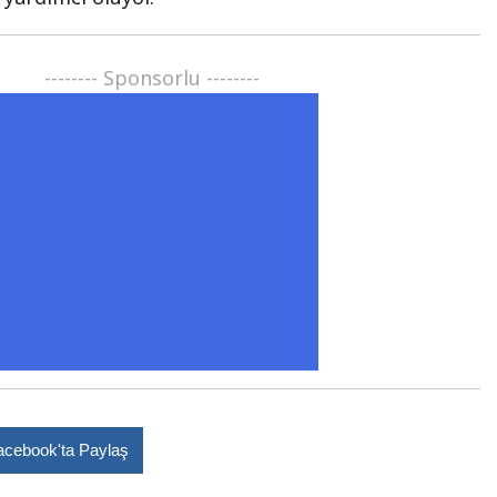
-------- Sponsorlu --------
acebook'ta Paylaş