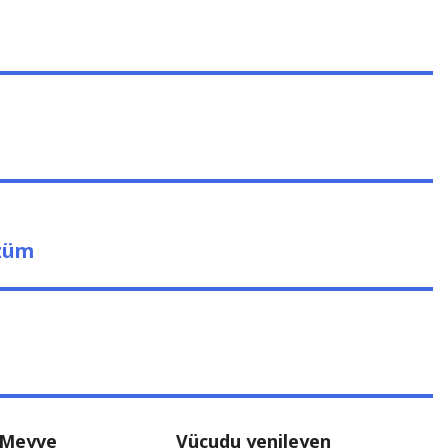
özüm
 Meyve
Vücudu yenileyen