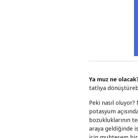
Ya muz ne olacak
tatlıya dönüştürebi
Peki nasıl oluyor?
potasyum açısınd
bozukluklarının te
araya geldiğinde i
için muhteşem bir 