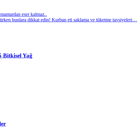
ve mantardan eser kalmaz..
irken bunlara dikkat edin! Kurban eti saklama ve tüketme tavsiyeleri…
5 Bitkisel Yağ
ler