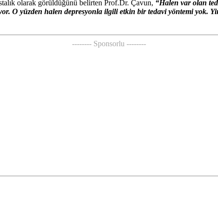
astalık olarak görüldüğünü belirten Prof.Dr. Çavun,
“Halen var olan te
 O yüzden halen depresyonla ilgili etkin bir tedavi yöntemi yok. Yine
-------- Sponsorlu --------