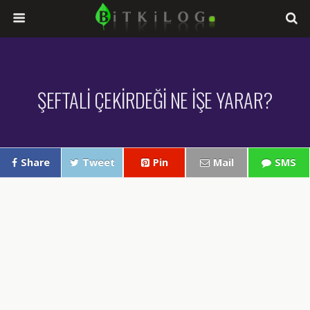
ŞEFTALİ ÇEKİRDEĞİ NE İŞE YARAR?
Share
Tweet
Pin
Mail
SMS