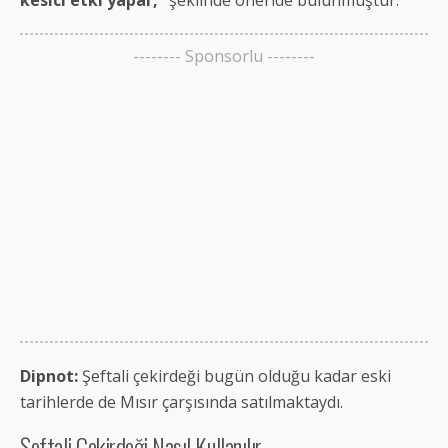
kesici etki yapar,”
şeklinde öneride bulunmuştur.
-------- Sponsorlu --------
Dipnot:
Şeftali çekirdeği bugün olduğu kadar eski
tarihlerde de Mısır çarşısında satılmaktaydı.
Şeftali Çekirdeği Nasıl Kullanılır