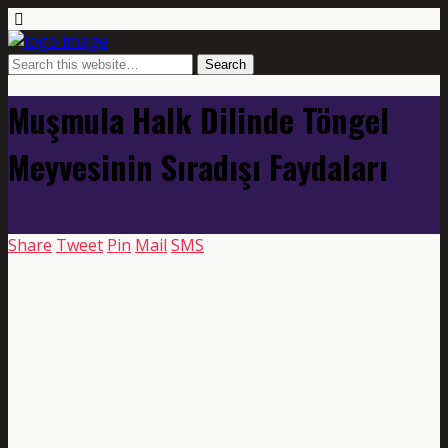
Muşmula Halk Dilinde Töngel
Meyvesinin Sıradışı Faydaları
Share
Tweet
Pin
Mail
SMS