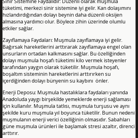
Sinir Sistemine Faydalıdır: Düzenli olarak muşmula
tüketimi, merkezi sinir sistemine iyi gelir. Kan dolaşımını
hızlandırdığından dolayı beynin daha düzenli oksijen
almasına yardımcı olur. Böylece zihin üzerinde olumlu
etkiler sağlar.
Zayıflamaya Faydaları: Muşmula zayıflamaya iyi gelir.
Bağırsak hareketlerini arttırarak zayıflamaya engel olan
unsurların ortadan kalkmasını sağlar. Bu özelliğinden
dolayı muşmula hoşafı tüketimi kilo vermek isteyenler
tarafından yaygın olarak tüketilir. Muşmula hoşafı,
boşaltım sisteminin hareketlerini arttırırken su
içerdiğinden dolayı bünyenin su kaybını önler.
Enerji Deposu: Muşmula hastalıklara faydaları yanında
Anadoluda yaygı birşekilde yemeklerde enerji sağlaması
için kullanılır. Muşmula tatlısı, muşmula turşusu ve aynı
şekilde kuru muşmula yıl boyunca tüketilir. Bunun nedeni
muşmulanın enerji verici özelliğinin olmasıdır. Sabahları
güne muşmula ürünleri ile başlamak stresi azaltır, direnci
arttırır.