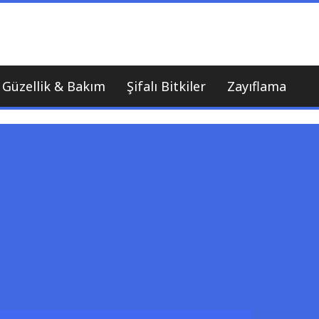
nı
Güzellik & Bakım
Şifalı Bitkiler
Zayıflama