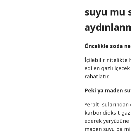
suyu mu s
aydınlanm
Öncelikle soda ne
İçilebilir nitelik
edilen gazlı içece
rahatlatır.
Peki ya maden su
Yeraltı sularından
karbondioksit gazı
ederek yeryüzüne ç
maden suyu da mide