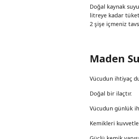
Doğal kaynak suyu 
litreye kadar tük
2 şişe içmeniz tavsi
Maden Su
Vücudun ihtiyaç d
Doğal bir ilaçtır.
Vücudun günlük iht
Kemikleri kuvvetlen
Güçlü kemik yapıs