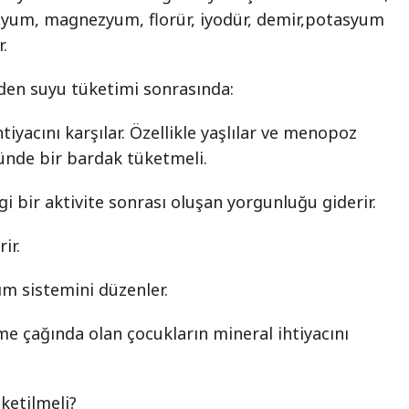
lsiyum, magnezyum, florür, iyodür, demir,potasyum
.
den suyu tüketimi sonrasında:
iyacını karşılar. Özellikle yaşlılar ve menopoz
ünde bir bardak tüketmeli.
i bir aktivite sonrası oluşan yorgunluğu giderir.
ir.
ım sistemini düzenler.
e çağında olan çocukların mineral ihtiyacını
ketilmeli?