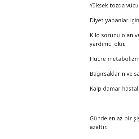
Yüksek tozda vücud
Diyet yapanlar için 
Kilo sorunu olan v
yardımcı olur.
Hücre metabolizma
Bağırsakların ve sa
Kalp damar hastalığ
Günde en az bir şi
azaltır.