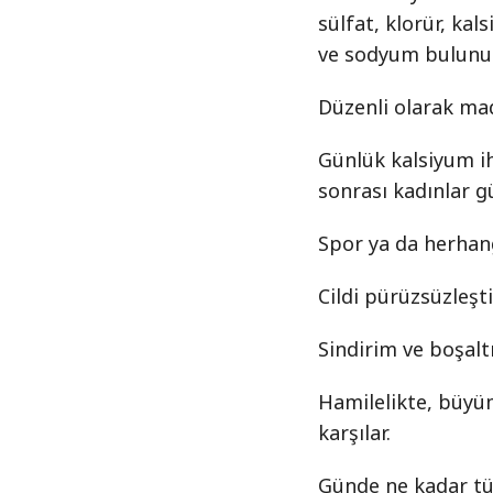
sülfat, klorür, ka
ve sodyum bulunur
Düzenli olarak ma
Günlük kalsiyum iht
sonrası kadınlar g
Spor ya da herhang
Cildi pürüzsüzleştir
Sindirim ve boşalt
Hamilelikte, büyüm
karşılar.
Günde ne kadar tü