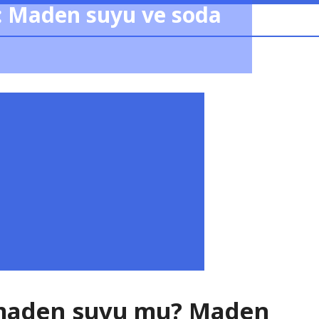
n: Maden suyu ve soda
maden suyu mu? Maden