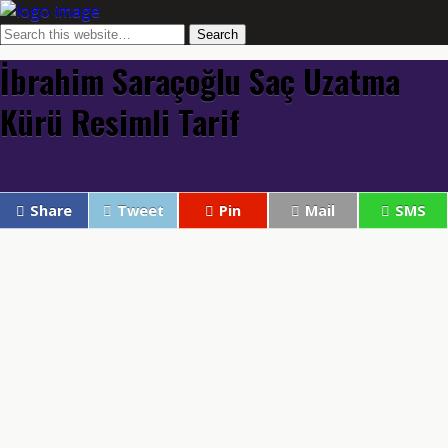
İbrahim Saraçoğlu Saç Uzatma
Kürü Resimli Tarif
Share
Tweet
Pin
Mail
SMS