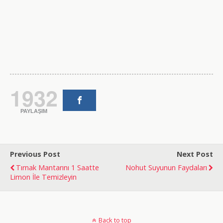
1932
PAYLAŞIM
Previous Post
Next Post
Tırnak Mantarını 1 Saatte
Nohut Suyunun Faydaları
Limon İle Temizleyin
doğal
bakım
Back to top