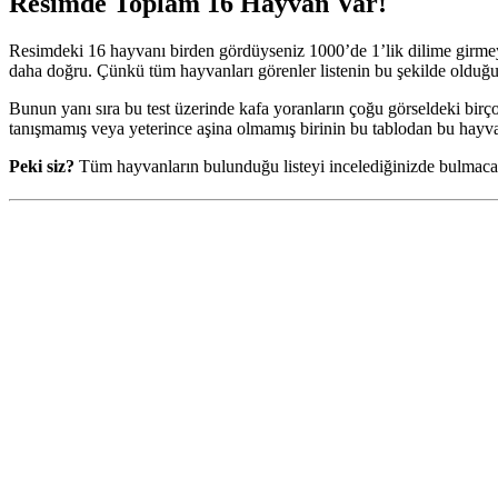
Resimde Toplam 16 Hayvan Var!
Resimdeki 16 hayvanı birden gördüyseniz 1000’de 1’lik dilime girmeyi
daha doğru. Çünkü tüm hayvanları görenler listenin bu şekilde olduğu k
Bunun yanı sıra bu test üzerinde kafa yoranların çoğu görseldeki bir
tanışmamış veya yeterince aşina olmamış birinin bu tablodan bu hayv
Peki siz?
Tüm hayvanların bulunduğu listeyi incelediğinizde bulmacan