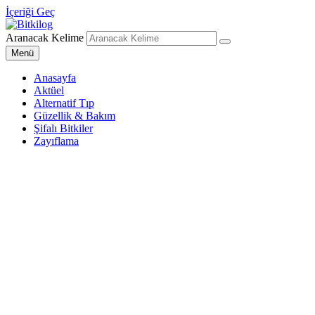
İçeriği Geç
Aranacak Kelime
Bitkilog
Sağlıklı Beslenme Uzmanı
Menü
Anasayfa
Aktüel
Alternatif Tıp
Güzellik & Bakım
Şifalı Bitkiler
Zayıflama