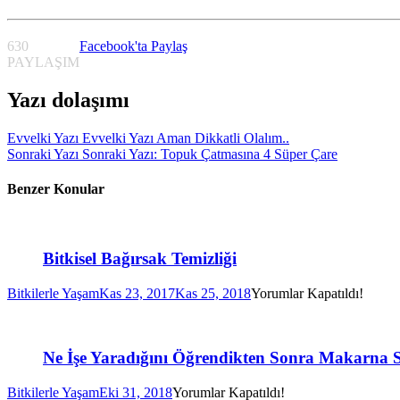
630
Facebook'ta Paylaş
PAYLAŞIM
Yazı dolaşımı
Evvelki Yazı
Evvelki Yazı
Aman Dikkatli Olalım..
Sonraki Yazı
Sonraki Yazı:
Topuk Çatmasına 4 Süper Çare
Benzer Konular
Bitkisel Bağırsak Temizliği
Bitkilerle Yaşam
Kas 23, 2017
Kas 25, 2018
Yorumlar Kapatıldı!
Ne İşe Yaradığını Öğrendikten Sonra Makarna
Bitkilerle Yaşam
Eki 31, 2018
Yorumlar Kapatıldı!