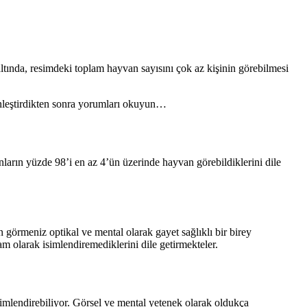
altında, resimdeki toplam hayvan sayısını çok az kişinin görebilmesi
inleştirdikten sonra yorumları okuyun…
anların yüzde 98’i en az 4’ün üzerinde hayvan görebildiklerini dile
 görmeniz optikal ve mental olarak gayet sağlıklı bir birey
am olarak isimlendiremediklerini dile getirmekteler.
simlendirebiliyor. Görsel ve mental yetenek olarak oldukça