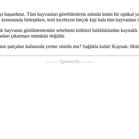
 başardınız. Tüm hayvanları görebilenlerin aslında üstün bir optikal 
onusunda birleşirken, testi inceleyen birçok kişi hala tüm hayvanları t
çok hayvanın görülmemesinin sebebinin kültürel farklılıklardan kaynaklı
anları çıkarması mümkün değildir.
ın parçaları kafanızda yerine oturdu mu? Sağlıkla kalın! Kaynak: filol
-------- Sponsorlu --------