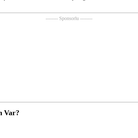
-------- Sponsorlu --------
n Var?