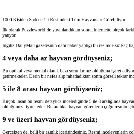
1000 Kişiden Sadece 1’i Resimdeki Tüm Hayvanları Görebiliyor.
İlk olarak Puzzleworld’de yayınlandıktan sonra, internette birçok fark
yatıyor.
İngiliz DailyMail gazetesinin dahi haber yaptığı bu resimde siz kaç 
4 veya daha az hayvan gördüyseniz;
Bu optikal veya mental olarak bazı sorunlarınız olduğuna işaret ediyor 
getirmekteler. Derin bir nefes alıp rahatladıktan sonra görseli tekrar i
5 ile 8 arası hayvan gördüyseniz;
Birçok insan bu resmi detaylıca incelediğinde 5 ile 8 aralığında hayv
olduğunuza işaret eder. Bu aralıkta hayvan görenlerin çoğu resmin içind
9 ve üzeri hayvan gördüyseniz;
Gerçekten de, belli bir azınlık içerisindesiniz. Resmi inceleyenlerin