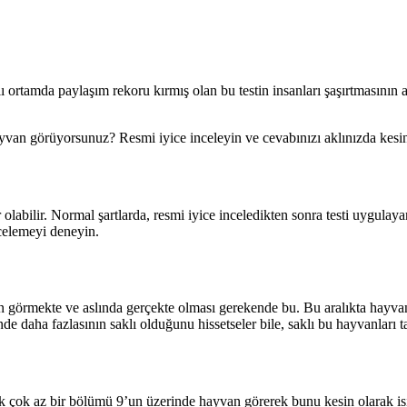
lı ortamda paylaşım rekoru kırmış olan bu testin insanları şaşırtmasının 
hayvan görüyorsunuz? Resmi iyice inceleyin ve cevabınızı aklınızda kes
olabilir. Normal şartlarda, resmi iyice inceledikten sonra testi uygulay
ncelemeyi deneyin.
an görmekte ve aslında gerçekte olması gerekende bu. Bu aralıkta hayvan
e daha fazlasının saklı olduğunu hissetseler bile, saklı bu hayvanları t
 çok çok az bir bölümü 9’un üzerinde hayvan görerek bunu kesin olarak i