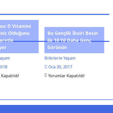
uz D Vitamini
ğiniz Olduğunu
Bu Gençlik İksiri Besin
aretle
ile 10 Yıl Daha Genç
yor
Görünün
 Yaşam
Bitkilerle Yaşam
2018
Oca 30, 2017
Kapatıldı!
Yorumlar Kapatıldı!