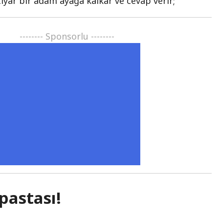
tiyar bir adam ayağa kalkar ve cevap verir;
-------- Sponsorlu --------
pastası!