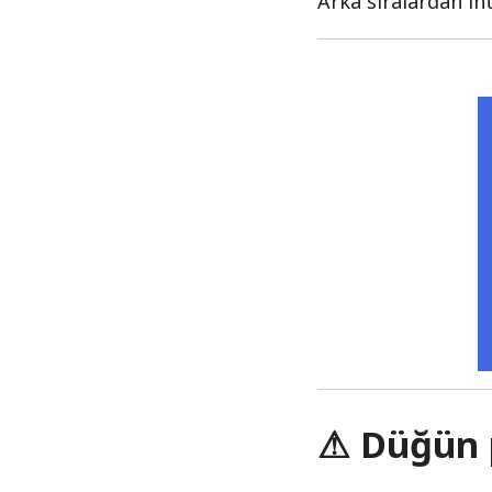
Arka sıralardan ih
⚠ Düğün 