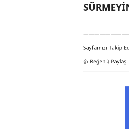
SÜRMEYİ
————————
Sayfamızı Takip E
👍 Beğen ⤵ Paylaş