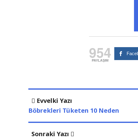
954
Faceb
PAYLAŞIM
Yazı
Evvelki
Evvelki Yazı
Yazı
dolaşımı
Böbrekleri Tüketen 10 Neden
Sonraki
Sonraki Yazı