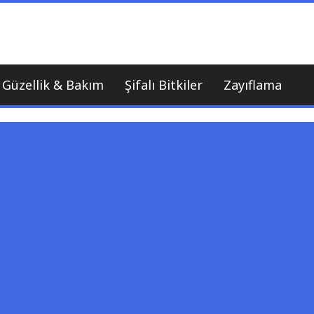
nı
Güzellik & Bakım
Şifalı Bitkiler
Zayıflama