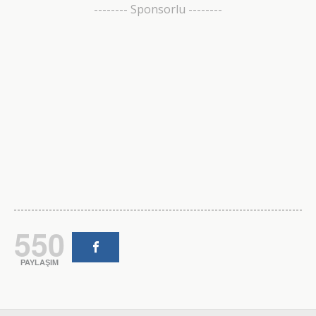
-------- Sponsorlu --------
550
PAYLAŞIM