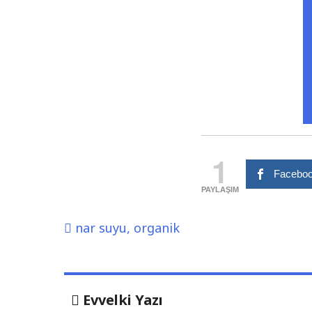
1
Faceboo
PAYLAŞIM
nar suyu
,
organik
Yazı
Evvelki
Evvelki Yazı