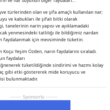
narın ve nar suyunun diğer faydaları…
yve türlerinden olan ve şifa amaçlı kullanılan nar;
uyu ve kabukları ile şifalı bitki olarak
gi, tanelerinin narin yapısı ve ayıklamadaki
k yenmesindeki tatlılığı ile bildiğimiz nardan
an faydalanmak için mevsiminde tüketin.
 Koçu Yeşim Özden, narın faydalarını sıraladı.
un faydaları
 çiğnenerek tüketildiğinde sindirimi ve hazmı kolay
ilaç gibi etki göstererek mide koruyucu ve
kisi bulunmaktadır.
-------- Sponsorlu --------