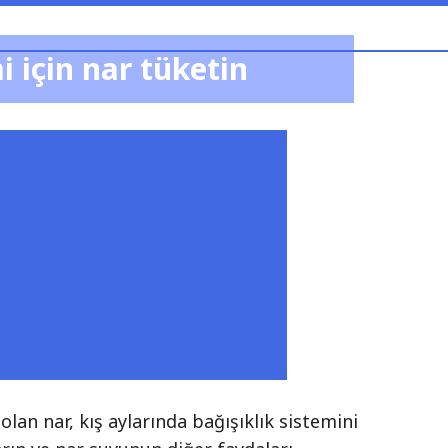
i için nar tüketin
lan nar, kış aylarında bağışıklık sistemini