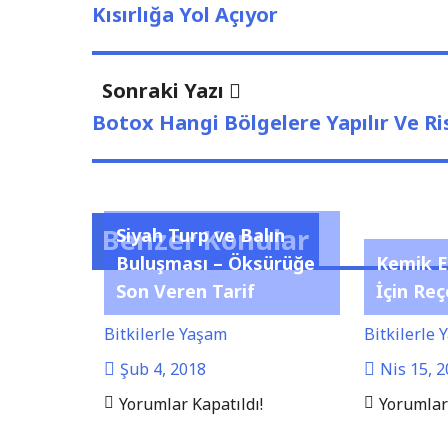
Yazı
dolaşımı
Kısırlığa Yol Açıyor
Sonraki
Sonraki Yazı
Yazı:
Botox Hangi Bölgelere Yapılır Ve Ri
Benzer Konular
Siyah Turp ve Balın
Buluşması – Öksürüğe
Kemik E
Son Veren Tarif
İçin Re
Bitkilerle Yaşam
Bitkilerle
Şub 4, 2018
Nis 15, 
Yorumlar Kapatıldı!
Yorumlar 