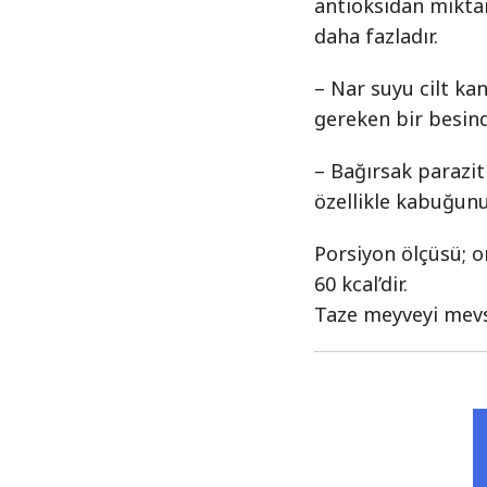
antioksidan miktar
daha fazladır.
– Nar suyu cilt ka
gereken bir besind
– Bağırsak parazitl
özellikle kabuğunu
Porsiyon ölçüsü; or
60 kcal’dir.
Taze meyveyi mevsi