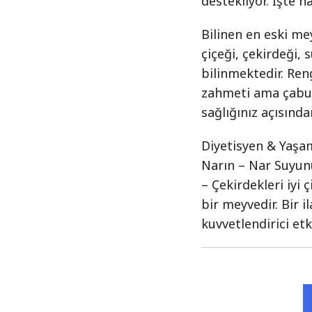
destekliyor. İşte 
Bilinen en eski me
çiçeği, çekirdeği, s
bilinmektedir. Ren
zahmeti ama çabuca
sağlığınız açısınd
Diyetisyen & Yaşam
Narın – Nar Suyun
– Çekirdekleri iyi
bir meyvedir. Bir 
kuvvetlendirici et