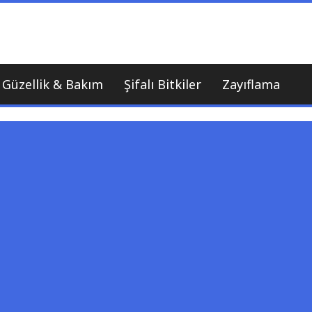
nı
Güzellik & Bakım
Şifalı Bitkiler
Zayıflama