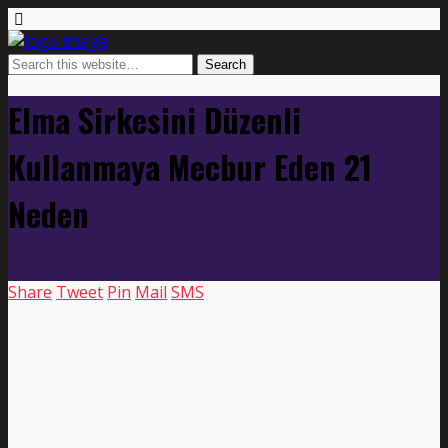
Elma Sirkesini Düzenli
Kullanmaya Mecbur Eden 21
Neden
Share
Tweet
Pin
Mail
SMS