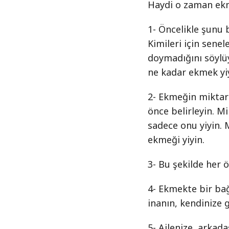
Haydi o zaman ekm
1- Öncelikle şunu 
Kimileri için sene
doymadığını söylü
ne kadar ekmek yiy
2- Ekmeğin miktar
önce belirleyin. M
sadece onu yiyin. 
ekmeği yiyin.
3- Bu şekilde her 
4- Ekmekte bir bağ
inanın, kendinize 
5- Ailenize, arkada