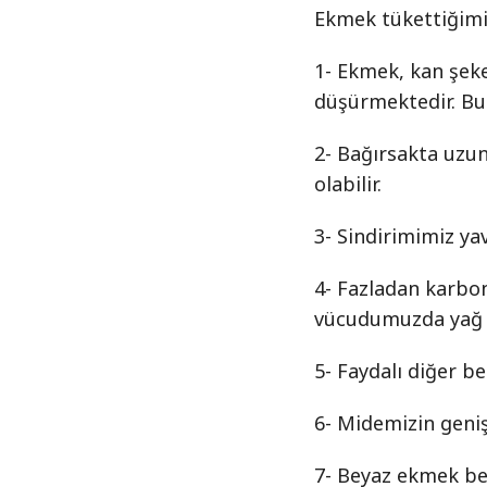
Ekmek tükettiğimi
1- Ekmek, kan şeker
düşürmektedir. Bu
2- Bağırsakta uzun
olabilir.
3- Sindirimimiz yav
4- Fazladan karbon
vücudumuzda yağ o
5- Faydalı diğer be
6- Midemizin geni
7- Beyaz ekmek be