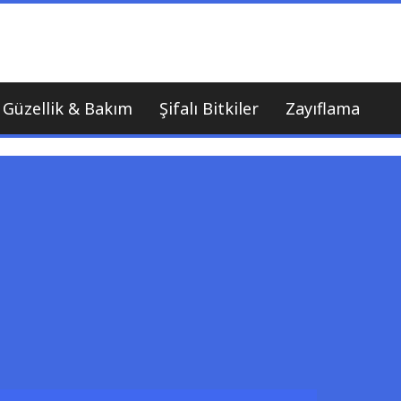
nı
Güzellik & Bakım
Şifalı Bitkiler
Zayıflama