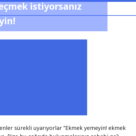
çmek istiyorsanız
yin!
enler sürekli uyarıyorlar ‘’Ekmek yemeyin! ekmek