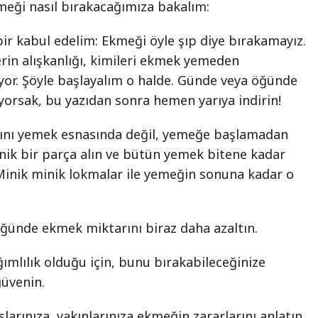
eği nasıl bırakacağımıza bakalım:
bir kabul edelim: Ekmeği öyle şıp diye bırakamayız.
lerin alışkanlığı, kimileri ekmek yemeden
yor. Şöyle başlayalım o halde. Günde veya öğünde
orsak, bu yazıdan sonra hemen yarıya indirin!
ını yemek esnasında değil, yemeğe başlamadan
inik bir parça alın ve bütün yemek bitene kadar
Minik minik lokmalar ile yemeğin sonuna kadar o
öğünde ekmek miktarını biraz daha azaltın.
ımlılık olduğu için, bunu bırakabileceğinize
güvenin.
şlarınıza, yakınlarınıza ekmeğin zararlarını anlatın.