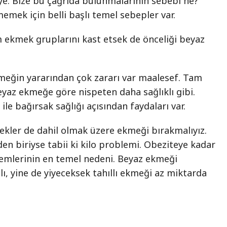
iye. Bize bu çağrıda bulunmalarının sebebi ne?
mek için belli başlı temel sebepler var.
ekmek gruplarını kast etsek de önceliği beyaz
kmeğin yararından çok zararı var maalesef. Tam
beyaz ekmeğe göre nispeten daha sağlıklı gibi.
ı ile bağırsak sağlığı açısından faydaları var.
mekler de dahil olmak üzere ekmeği bırakmalıyız.
n biriyse tabii ki kilo problemi. Obeziteye kadar
lemlerinin en temel nedeni. Beyaz ekmeği
, yine de yiyeceksek tahıllı ekmeği az miktarda