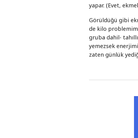
yapar. (Evet, ekmek
Görüldüğü gibi ekm
de kilo problemimi
gruba dahil- tahı
yemezsek enerjimiz
zaten günlük yediğ