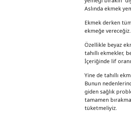
yemeği bırakın’’ d
Aslında ekmek yeme
Ekmek derken tüm 
ekmeğe vereceğiz.
Özellikle beyaz e
tahıllı ekmekler, 
İçeriğinde lif oran
Yine de tahıllı ek
Bunun nedenlerinde
giden sağlık prob
tamamen bırakmalı
tüketmeliyiz.