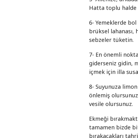
Hatta toplu halde
6- Yemeklerde bol 
brüksel lahanası, h
sebzeler tüketin.
7- En önemli nokta
giderseniz gidin, 
içmek için illa sus
8- Suyunuza limon
önlemiş olursunuz
vesile olursunuz.
Ekmeği bırakmakta,
tamamen bizde bite
bırakacakları tahr