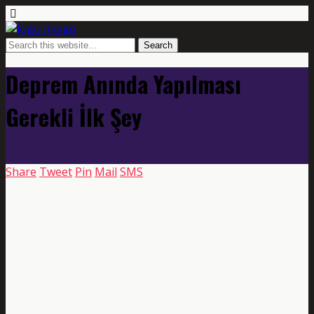
Deprem Anında Yapılması
Gerekli İlk Şey
Share
Tweet
Pin
Mail
SMS