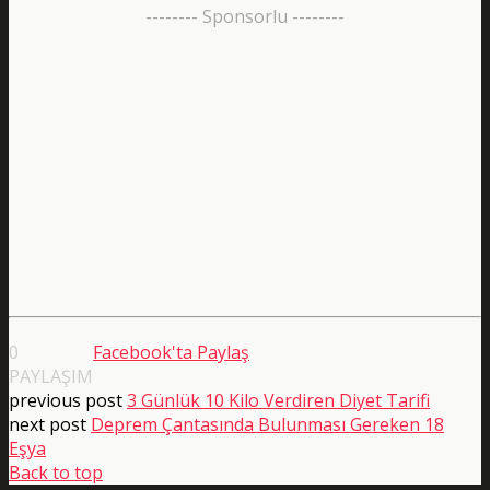
-------- Sponsorlu --------
0
Facebook'ta Paylaş
PAYLAŞIM
previous post
3 Günlük 10 Kilo Verdiren Diyet Tarifi
next post
Deprem Çantasında Bulunması Gereken 18
Eşya
doğal
Back to top