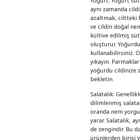
Yoğurt: Yoğurt sütt
aynı zamanda cild
azaltmak, ciltteki
ve cildin doğal nem
kültive edilmiş süt
oluşturur. Yoğurdu
kullanabilirsiniz. 
yıkayın. Parmaklar
yoğurdu cildinize 
bekletin.
Salatalık: Genellik
dilimlenmiş salata
oranda nem yorgun
yarar. Salatalık, 
de zengindir. Bu d
ürünlerden birisi ya