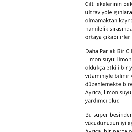
Cilt lekelerinin pe
ultraviyole ışınla
olmamaktan kaynak
hamilelik sırasınd
ortaya çıkabilirler
Daha Parlak Bir Cil
Limon suyu: limon 
oldukça etkili bir
vitaminiyle bilinir
düzenlemekte bireb
Ayrıca, limon suyu
yardımcı olur.
Bu süper besinden
vücudunuzun iyileş
Ayrıca, bir parça 