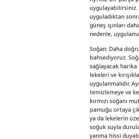
uygulayabilirsiniz
uyguladıktan sonr
güneş ışınları dah
nedenle, uygulama
Soğan: Daha doğru
bahsediyoruz. Soğa
sağlayacak harika 
lekeleri ve kırışık
uygulanmalıdır. Ay
temizlemeye ve ke
kırmızı soğanı mut
pamuğu ortaya çıka
ya da lekelerin üz
soğuk suyla durula
yanma hissi duyab