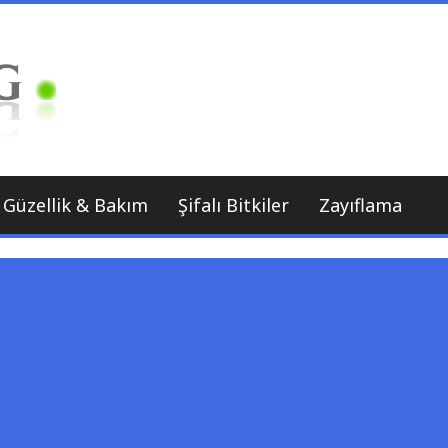
Sağlıklı Beslenme Uzmanı
Bitkilog
Güzellik & Bakım
Şifalı Bitkiler
Zayıflama