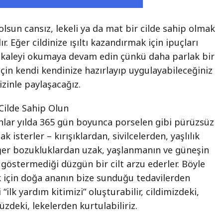
olsun cansız, lekeli ya da mat bir cilde sahip olmak
ır. Eğer cildinize ışıltı kazandırmak için ipuçları
akaleyi okumaya devam edin çünkü daha parlak bir
için kendi kendinize hazırlayıp uygulayabileceğiniz
izinle paylaşacağız.
 Cilde Sahip Olun
nlar yılda 365 gün boyunca porselen gibi pürüzsüz
k isterler – kırışıklardan, sivilcelerden, yaşlılık
iğer bozukluklardan uzak, yaşlanmanın ve güneşin
i göstermediği düzgün bir cilt arzu ederler. Böyle
k için doğa ananın bize sunduğu tedavilerden
“ilk yardım kitimizi” oluşturabilir, cildimizdeki,
üzdeki, lekelerden kurtulabiliriz.