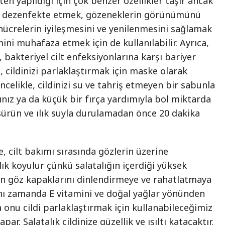
en yapıldığı için çok benzer özellikler taşır ancak
i dezenfekte etmek, gözeneklerin görünümünü
 hücrelerin iyileşmesini ve yenilenmesini sağlamak
ini muhafaza etmek için de kullanılabilir. Ayrıca,
, bakteriyel cilt enfeksiyonlarına karşı bariyer
, cildinizi parlaklaştırmak için maske olarak
Öncelikle, cildinizi su ve tahriş etmeyen bir sabunla
ınız ya da küçük bir fırça yardımıyla bol miktarda
sürün ve ılık suyla durulamadan önce 20 dakika
le, cilt bakımı sırasında gözlerin üzerine
lık koyulur çünkü salatalığın içerdiği yüksek
 göz kapaklarını dinlendirmeye ve rahatlatmaya
aynı zamanda E vitamini ve doğal yağlar yönünden
a onu cildi parlaklaştırmak için kullanabileceğimiz
par. Salatalık cildinize güzellik ve ışıltı katacaktır.