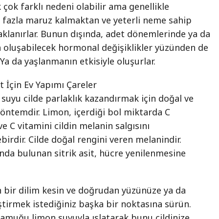
k çok farklı nedeni olabilir ama genellikle
ra fazla maruz kalmaktan ve yeterli neme sahip
lanırlar. Bunun dışında, adet dönemlerinde ya da
a oluşabilecek hormonal değişiklikler yüzünden de
. Ya da yaşlanmanın etkisiyle oluşurlar.
t İçin Ev Yapımı Çareler
suyu cilde parlaklık kazandırmak için doğal ve
 yöntemdir. Limon, içerdiği bol miktarda C
 ve C vitamini cildin melanin salgısını
irdir. Cilde doğal rengini veren melanindir.
nda bulunan sitrik asit, hücre yenilenmesine
 bir dilim kesin ve doğrudan yüzünüze ya da
tirmek istediğiniz başka bir noktasına sürün.
pamuğu limon suyuyla ıslatarak bunu cildinize