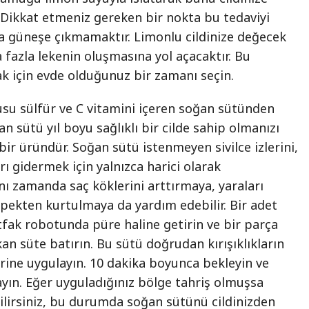
. Dikkat etmeniz gereken bir nokta bu tedaviyi
a güneşe çıkmamaktır. Limonlu cildinize değecek
a fazla lekenin oluşmasına yol açacaktır. Bu
k için evde olduğunuz bir zamanı seçin.
su sülfür ve C vitamini içeren soğan sütünden
n sütü yıl boyu sağlıklı bir cilde sahip olmanızı
bir üründür. Soğan sütü istenmeyen sivilce izlerini,
ları gidermek için yalnızca harici olarak
nı zamanda saç köklerini arttırmaya, yaraları
pekten kurtulmaya da yardım edebilir. Bir adet
fak robotunda püre haline getirin ve bir parça
n süte batırın. Bu sütü doğrudan kırışıklıkların
erine uygulayın. 10 dakika boyunca bekleyin ve
yın. Eğer uyguladığınız bölge tahriş olmuşsa
ilirsiniz, bu durumda soğan sütünü cildinizden