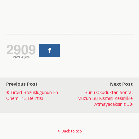
2909
PAYLAŞIM
Previous Post
Next Post
Tiroid Bozukluğunun En
Bunu Okuduktan Sonra,
Önemli 13 Belirtisi
Muzun Bu Kısmını Kesinlikle
Atmayacaksınız…
doğal
bakım
Back to top
ve
sabitleme