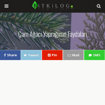
Çam Ağacı Yaprağının Faydaları
Share
Tweet
Pin
Mail
SMS