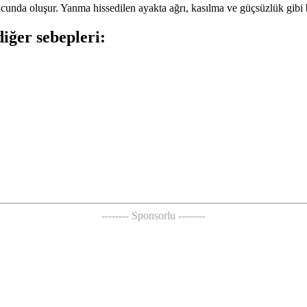
unda oluşur. Yanma hissedilen ayakta ağrı, kasılma ve güçsüzlük gibi bel
iğer sebepleri:
-------- Sponsorlu --------