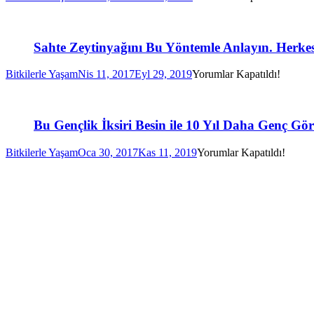
Sahte Zeytinyağını Bu Yöntemle Anlayın. Herk
Bitkilerle Yaşam
Nis 11, 2017
Eyl 29, 2019
Yorumlar Kapatıldı!
Bu Gençlik İksiri Besin ile 10 Yıl Daha Genç G
Bitkilerle Yaşam
Oca 30, 2017
Kas 11, 2019
Yorumlar Kapatıldı!