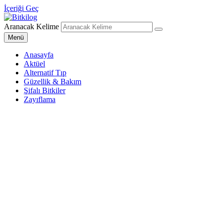
İçeriği Geç
Aranacak Kelime
Bitkilog
Sağlıklı Beslenme Uzmanı
Menü
Anasayfa
Aktüel
Alternatif Tıp
Güzellik & Bakım
Şifalı Bitkiler
Zayıflama