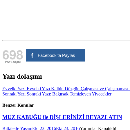
698
Facebook'ta Paylaş
PAYLAŞIM
Yazı dolaşımı
Evvelki Yazı
Evvelki Yazı
Kalbin Düzgün Çalışması ve Çalışmaması
Sonraki Yazı
Sonraki Yazı:
Bağırsak Temizleyen Yiyecekler
Benzer Konular
MUZ KABUĞU ile DİŞLERİNİZİ BEYAZLATIN
Bitkilerle Yaşam
Eki 23, 2016
Eki 23, 2016
Yorumlar Kapatıldı!