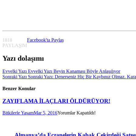
1818
Facebook'ta Paylaş
PAYLAŞIM
Yazı dolaşımı
Evvelki Yazı
Evvelki Yazı
Beyin Kanaması Böyle Anlaşılıyor
Sonraki Yazı
Sonraki Yazı:
Denerseniz Hiç Bir Kaybınız Olmaz. Karar 
Benzer Konular
ZAYIFLAMA İLAÇLARI ÖLDÜRÜYOR!
Bitkilerle Yaşam
Mar 5, 2016
Yorumlar Kapatıldı!
Almanya’da Eczanelerin Kabak Çekirdeği Satışı