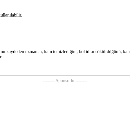
llanılabilir.
 kaydeden uzmanlar, kanı temizlediğini, bol idrar söktürdüğünü, kanı, ü
r.
-------- Sponsorlu --------