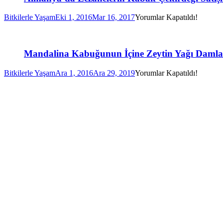
Bitkilerle Yaşam
Eki 1, 2016
Mar 16, 2017
Yorumlar Kapatıldı!
Mandalina Kabuğunun İçine Zeytin Yağı Damlat
Bitkilerle Yaşam
Ara 1, 2016
Ara 29, 2019
Yorumlar Kapatıldı!