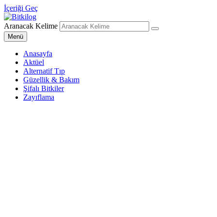
İçeriği Geç
Aranacak Kelime
Bitkilog
Sağlıklı Beslenme Uzmanı
Menü
Anasayfa
Aktüel
Alternatif Tıp
Güzellik & Bakım
Şifalı Bitkiler
Zayıflama