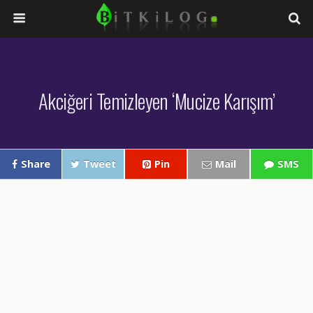
Akciğeri Temizleyen ‘mucize Karışım’
Share
Tweet
Pin
Mail
SMS