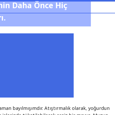
nin Daha Önce Hiç
ı.
man bayılmışımdır. Atıştırmalık olarak, yoğurdun