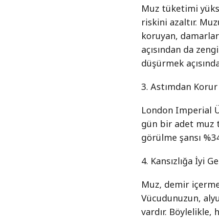
Muz tüketimi yükse
riskini azaltır. M
koruyan, damarlar
açısından da zengi
düşürmek açısında
3. Astımdan Korur
London Imperial Ün
gün bir adet muz 
görülme şansı %34
4. Kansızlığa İyi Ge
Muz, demir içermesi
Vücudunuzun, alyu
vardır. Böylelikle