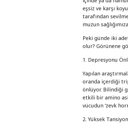
içinde ya da hamur
eşsiz ve karşı ko
tarafından sevilmes
muzun sağlığımıza 
Peki günde iki ade
olur? Görünene gö
1. Depresyonu Önl
Yapılan araştırmal
oranda içerdiği tr
önlüyor. Bilindiği
etkili bir amino a
vücudun ‘zevk horm
2. Yüksek Tansiyo