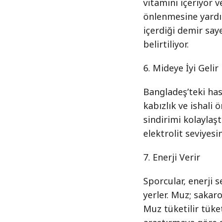
vitamini içeriyor 
önlenmesine yardı
içerdiği demir say
belirtiliyor.
6. Mideye İyi Gelir
Bangladeş’teki ha
kabızlık ve ishali 
sindirimi kolaylaş
elektrolit seviyesin
7. Enerji Verir
Sporcular, enerji s
yerler. Muz; sakaro
Muz tüketilir tüket