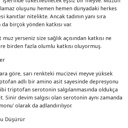
 işlerinde tüketilebilecek eşsiz bir meyve. Muzun
yulamaz oluşunu hemen hemen dünyadaki herkes
i kanıtlar nitelikte. Ancak tadının yanı sıra
da birçok yönden katkısı var.
t muz yerseniz size sağlık açısından katkısı ne
re birden fazla olumlu katkısı oluyormuş.
er
ara göre, sarı renkteki mucizevi meyve yüksek
iptofan adlı bir amino asit sayesinde depresyonu
 gibi triptofan serotonin salgılanmasında oldukça
sit. Sinir devim salgısı olan serotonin aynı zamanda
onu’ olarak da adlandırılıyor.
nu Düşürür