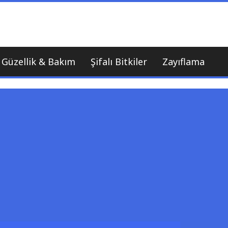
nı
Güzellik & Bakım
Şifalı Bitkiler
Zayıflama