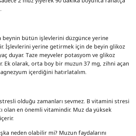
sadece 2 muz yiyerek 90 dakika boyunca rahatça
.
ta beynin bütün işlevlerini düzgünce yerine
r. İşlevlerini yerine getirmek için de beyin glikoz
yaç duyar. Taze meyveler potasyom ve glikoz
r. Ek olarak, orta boy bir muzun 37 mg, zihni açan
agnezyum içerdiğini hatırlatalım.
stresli olduğu zamanları sevmez. B vitamini stresi
ı olan en önemli vitamindir. Muz da yüksek
çerir.
şka neden olabilir mi? Muzun faydalarını