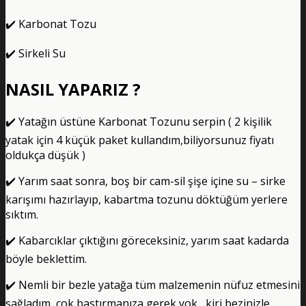
✔️ Karbonat Tozu
✔️ Sirkeli Su
NASIL YAPARIZ ?
✔️ Yatağın üstüne Karbonat Tozunu serpin ( 2 kişilik
yatak için 4 küçük paket kullandım,biliyorsunuz fiyatı
oldukça düşük )
✔️ Yarım saat sonra, boş bir cam-sil şişe içine su – sirke
karışımı hazırlayıp, kabartma tozunu döktüğüm yerlere
sıktım.
✔️ Kabarcıklar çıktığını göreceksiniz, yarım saat kadarda
böyle beklettim.
✔️ Nemli bir bezle yatağa tüm malzemenin nüfuz etmesini
sağladım, çok bastırmanıza gerek yok , kiri bezinizle