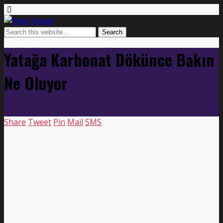
Yatağa Karbonat Dökünce Bakın
Ne Oluyor
Share
Tweet
Pin
Mail
SMS