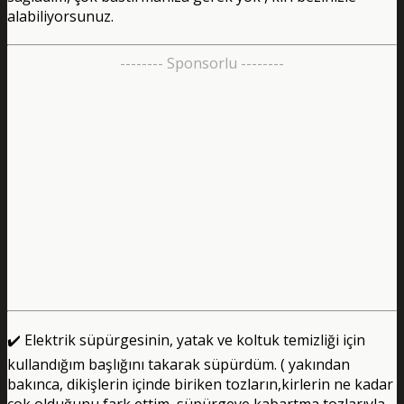
alabiliyorsunuz.
-------- Sponsorlu --------
✔️ Elektrik süpürgesinin, yatak ve koltuk temizliği için
kullandığım başlığını takarak süpürdüm. ( yakından
bakınca, dikişlerin içinde biriken tozların,kirlerin ne kadar
çok olduğunu fark ettim ,süpürgeye kabartma tozlarıyla