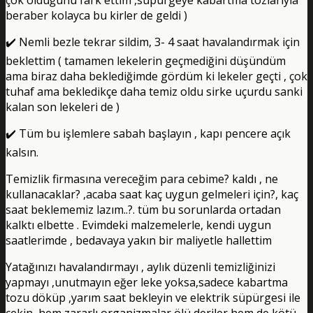
beraber kolayca bu kirler de geldi )
✔️ Nemli bezle tekrar sildim, 3- 4 saat havalandırmak için
beklettim ( tamamen lekelerin geçmediğini düşündüm
ama biraz daha beklediğimde gördüm ki lekeler geçti , çok
tuhaf ama bekledikçe daha temiz oldu sirke uçurdu sanki
kalan son lekeleri de )
✔️ Tüm bu işlemlere sabah başlayın , kapı pencere açık
kalsın.
Temizlik firmasına vereceğim para cebime? kaldı , ne
kullanacaklar? ,acaba saat kaç uygun gelmeleri için?, kaç
saat beklememiz lazım..?. tüm bu sorunlarda ortadan
kalktı elbette . Evimdeki malzemelerle, kendi uygun
saatlerimde , bedavaya yakın bir maliyetle hallettim
Yatağınızı havalandırmayı , aylık düzenli temizliğinizi
yapmayı ,unutmayın eğer leke yoksa,sadece kabartma
tozu döküp ,yarım saat bekleyin ve elektrik süpürgesi ile
çekin, hem zararlı organizmalar,ölü deriler hem de kötü