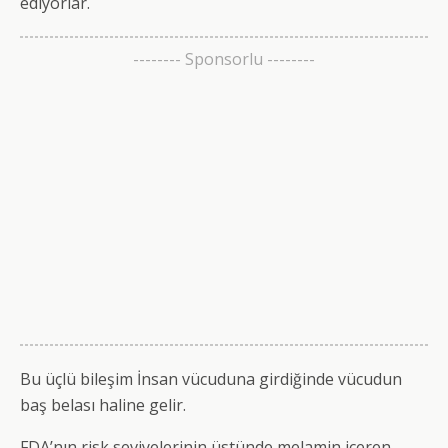
ediyorlar.
-------- Sponsorlu --------
Bu üçlü bileşim İnsan vücuduna girdiğinde vücudun
baş belası haline gelir.
FDA’nın risk seviyelerinin üstünde melamin içeren