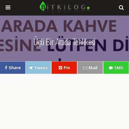
Üçü Bir Arada Tehlikesi
Share
Tweet
Pin
Mail
SMS