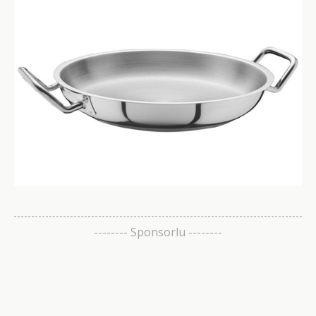
-------- Sponsorlu --------