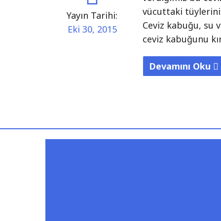
vücuttaki tüylerin
Yayın Tarihi:
Ceviz kabuğu, su v
Eki 30, 2015
ceviz kabuğunu kır
Devamını Oku
"Ceviz
Kürü
ile
İstenmeyen
Tüylere
Son!"