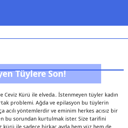
yen Tüylere Son!
 Ceviz Kürü ile elveda.. İstenmeyen tüyler kadın
rtak problemi. Ağda ve epilasyon bu tüylerin
a acılı yöntemlerdir ve eminim herkes acısız bir
 bu sorundan kurtulmak ister. Size tarifini
iz kürü ile sadece birkaç ayda hem yüz hem de