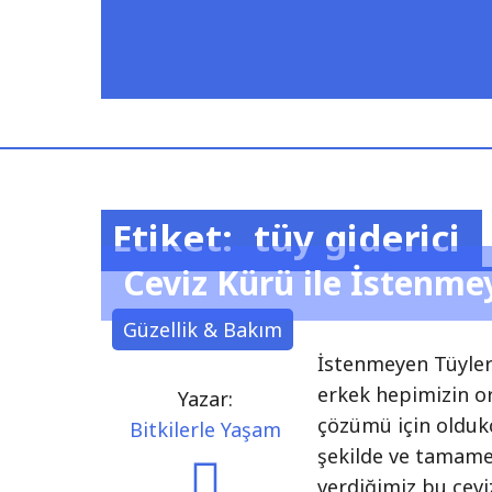
Etiket:
tüy giderici
Ceviz Kürü ile İstenme
Güzellik & Bakım
İstenmeyen Tüylere
erkek hepimizin o
Yazar:
çözümü için oldukç
Bitkilerle Yaşam
şekilde ve tamamen
verdiğimiz bu cev