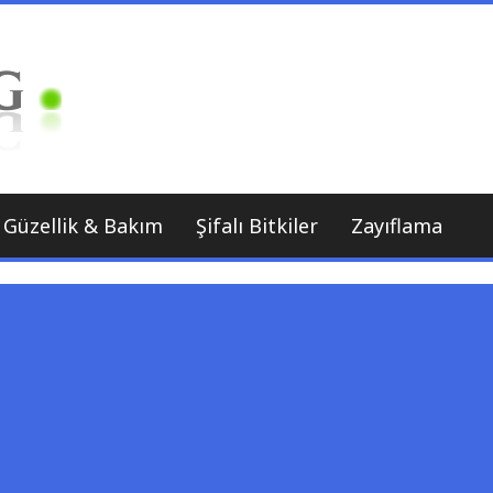
Sağlıklı Beslenme Uzmanı
Bitkilog
Güzellik & Bakım
Şifalı Bitkiler
Zayıflama