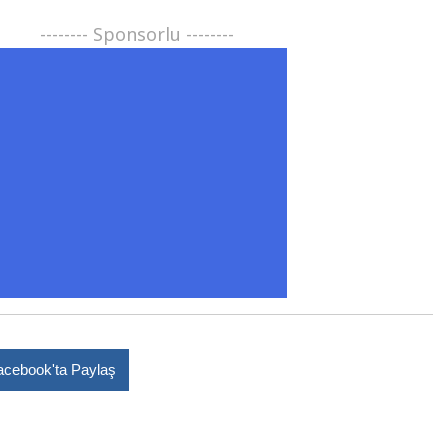
-------- Sponsorlu --------
acebook'ta Paylaş