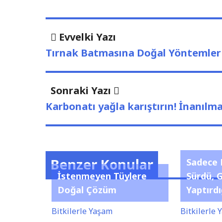
Yazı
Evvelki
Evvelki Yazı
Yazı
dolaşımı
Tırnak Batmasına Doğal Yöntemler
Sonraki
Sonraki Yazı
Yazı:
Karbonatı yağla karıştırın! İnanılma
Benzer Konular
Sadece 
İstenmeyen Tüylere
Sürdü, 
Doğal Çözüm
Yaptırdı
Bitkilerle Yaşam
Bitkilerle