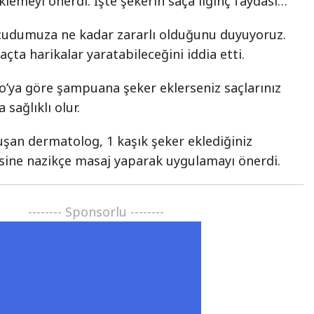
emeyi önerdi. İşte şekerin saça ilginç faydası…
ücudumuza ne kadar zararlı olduğunu duyuyoruz.
çta harikalar yaratabileceğini iddia etti.
o’ya göre şampuana şeker eklerseniz saçlarınız
sağlıklı olur.
uşan dermatolog, 1 kaşık şeker eklediğiniz
sine nazikçe masaj yaparak uygulamayı önerdi.
-------- Sponsorlu --------