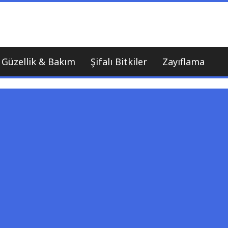
nı
Güzellik & Bakım
Şifalı Bitkiler
Zayıflama