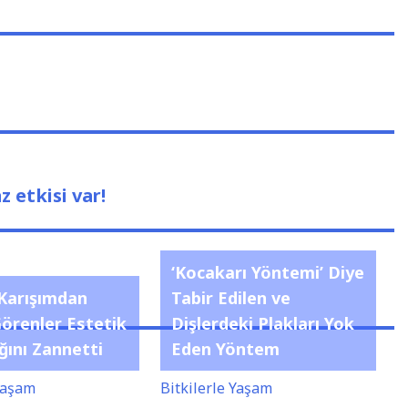
z etkisi var!
‘Kocakarı Yöntemi’ Diye
Karışımdan
Tabir Edilen ve
Görenler Estetik
Dişlerdeki Plakları Yok
ğını Zannetti
Eden Yöntem
 Yaşam
Bitkilerle Yaşam