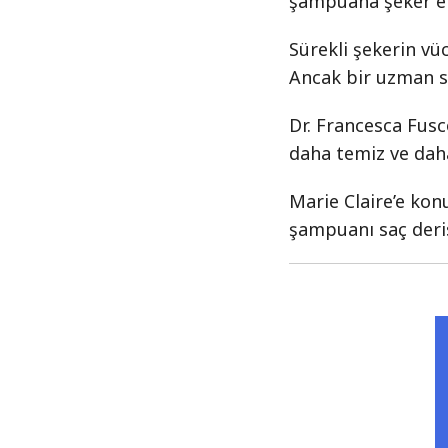
şampuana şeker ekl
Sürekli şekerin v
Ancak bir uzman sa
Dr. Francesca Fusc
daha temiz ve daha 
Marie Claire’e kon
şampuanı saç deri