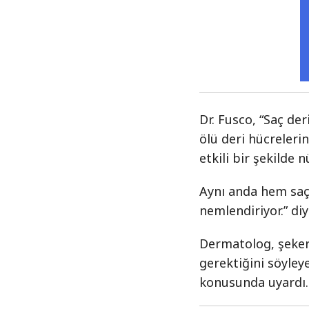
Dr. Fusco, “Saç de
ölü deri hücreleri
etkili bir şekilde 
Aynı anda hem saçl
nemlendiriyor.” di
Dermatolog, şeker
gerektiğini söyle
konusunda uyardı.