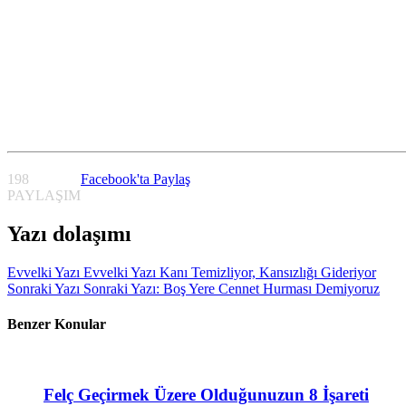
198
Facebook'ta Paylaş
PAYLAŞIM
Yazı dolaşımı
Evvelki Yazı
Evvelki Yazı
Kanı Temizliyor, Kansızlığı Gideriyor
Sonraki Yazı
Sonraki Yazı:
Boş Yere Cennet Hurması Demiyoruz
Benzer Konular
Felç Geçirmek Üzere Olduğunuzun 8 İşareti