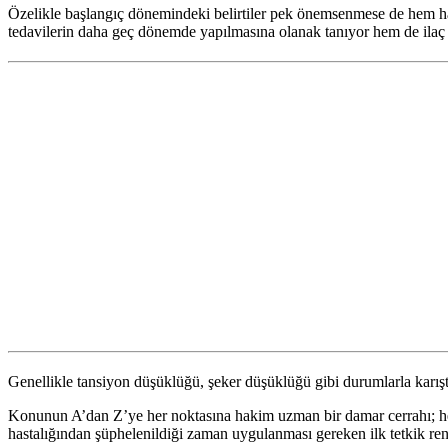
Özelikle başlangıç dönemindeki belirtiler pek önemsenmese de hem ha
tedavilerin daha geç dönemde yapılmasına olanak tanıyor hem de ilaç ted
Genellikle tansiyon düşüklüğü, şeker düşüklüğü gibi durumlarla karışt
Konunun A’dan Z’ye her noktasına hakim uzman bir damar cerrahı; hem
hastalığından şüphelenildiği zaman uygulanması gereken ilk tetkik renk