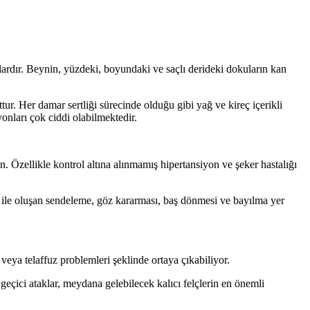
rlardır. Beynin, yüzdeki, boyundaki ve saçlı derideki dokuların kan
ur. Her damar sertliği sürecinde olduğu gibi yağ ve kireç içerikli
onları çok ciddi olabilmektedir.
den. Özellikle kontrol altına alınmamış hipertansiyon ve şeker hastalığı
ası ile oluşan sendeleme, göz kararması, baş dönmesi ve bayılma yer
eya telaffuz problemleri şeklinde ortaya çıkabiliyor.
u geçici ataklar, meydana gelebilecek kalıcı felçlerin en önemli