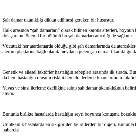
Şah damar tıkanıklığı dikkat edilmesi gereken bir husustur.
Halk arasında “şah damarları” olarak bilinen karotis arterleri, boynun
dolaşımının önemli bir bölümü bu şah damarları aracılığı ile sağlanır.
Vücuttaki her atardamarda olduğu gibi şah damarlarında da aterosklerot
aterom plaklarına bağlı olarak meydana gelen şah damar tıkanıklığında
Genetik ve ailesel faktörler hastalığın sebepleri arasında ilk sırada. B
da hem hastalığın oluşum riskini hem de ilerleme hızını arttıran faktörle
Yavaş ve sinsi ilerleme özelliğine sahip şah damar tıkanıklığının beli
alıyor.
Bununla birlikte hastalarda hastalığın seyri boyunca konuşma bozukluk
Unutkanlık hastalarda en sık görülen belirtilerden bir diğeri. Bununla b
habercisi.