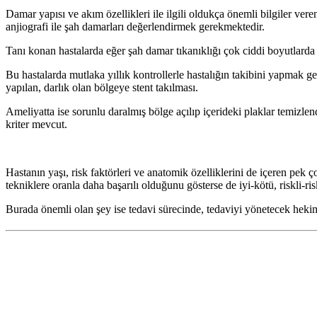
Damar yapısı ve akım özellikleri ile ilgili oldukça önemli bilgiler ve
anjiografi ile şah damarları değerlendirmek gerekmektedir.
Tanı konan hastalarda eğer şah damar tıkanıklığı çok ciddi boyutlarda de
Bu hastalarda mutlaka yıllık kontrollerle hastalığın takibini yapmak ger
yapılan, darlık olan bölgeye stent takılması.
Ameliyatta ise sorunlu daralmış bölge açılıp içerideki plaklar temizle
kriter mevcut.
Hastanın yaşı, risk faktörleri ve anatomik özelliklerini de içeren pek
tekniklere oranla daha başarılı olduğunu gösterse de iyi-kötü, riskli-
Burada önemli olan şey ise tedavi sürecinde, tedaviyi yönetecek hekimi