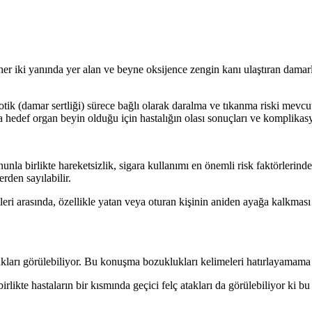
 her iki yanında yer alan ve beyne oksijence zengin kanı ulaştıran dama
ik (damar sertliği) sürece bağlı olarak daralma ve tıkanma riski mevcutt
 hedef organ beyin olduğu için hastalığın olası sonuçları ve komplikasy
ununla birlikte hareketsizlik, sigara kullanımı en önemli risk faktörlerin
rden sayılabilir.
rtileri arasında, özellikle yatan veya oturan kişinin aniden ayağa kalkm
ları görülebiliyor. Bu konuşma bozuklukları kelimeleri hatırlayamama v
irlikte hastaların bir kısmında geçici felç atakları da görülebiliyor ki b