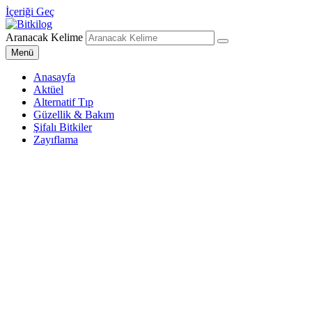
İçeriği Geç
Aranacak Kelime
Bitkilog
Sağlıklı Beslenme Uzmanı
Menü
Anasayfa
Aktüel
Alternatif Tıp
Güzellik & Bakım
Şifalı Bitkiler
Zayıflama