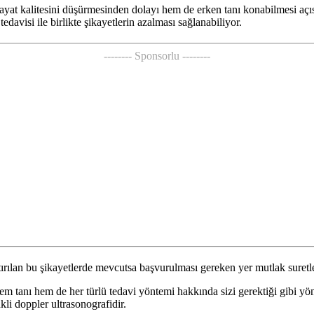
yat kalitesini düşürmesinden dolayı hem de erken tanı konabilmesi açı
avisi ile birlikte şikayetlerin azalması sağlanabiliyor.
-------- Sponsorlu --------
ırılan bu şikayetlerde mevcutsa başvurulması gereken yer mutlak suretl
 tanı hem de her türlü tedavi yöntemi hakkında sizi gerektiği gibi yön
li doppler ultrasonografidir.