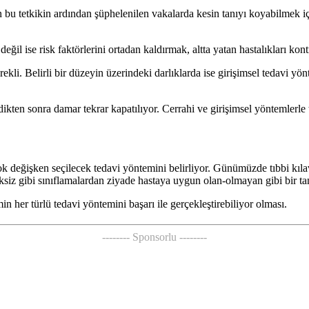
ren bu tetkikin ardından şüphelenilen vakalarda kesin tanıyı koyabilmek 
ğil ise risk faktörlerini ortadan kaldırmak, altta yatan hastalıkları kont
ekli. Belirli bir düzeyin üzerindeki darlıklarda ise girişimsel tedavi yö
ndikten sonra damar tekrar kapatılıyor. Cerrahi ve girişimsel yöntemlerl
 çok değişken seçilecek tedavi yöntemini belirliyor. Günümüzde tıbbi kı
risksiz gibi sınıflamalardan ziyade hastaya uygun olan-olmayan gibi bir 
n her türlü tedavi yöntemini başarı ile gerçekleştirebiliyor olması.
-------- Sponsorlu --------