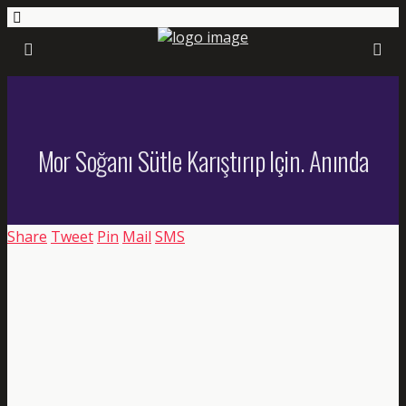
Mor Soğanı Sütle Karıştırıp Için. Anında
Share
Tweet
Pin
Mail
SMS