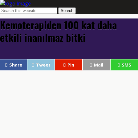
Kemoterapiden 100 kat daha
etkili inanılmaz bitki
Share
Tweet
Pin
Mail
SMS