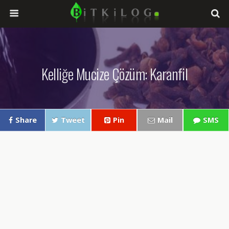
Kelliğe Mucize Çözüm: Karanfil
Share
Tweet
Pin
Mail
SMS